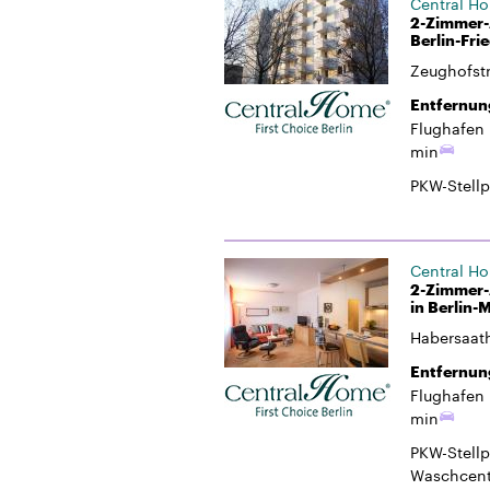
Central H
2-Zimmer-
Berlin-Fri
Zeughofst
Entfernun
Flughafen 
min
PKW-Stellp
Central H
2-Zimmer-
in Berlin-M
Habersaat
Entfernun
Flughafen 
min
PKW-Stellp
Waschcent