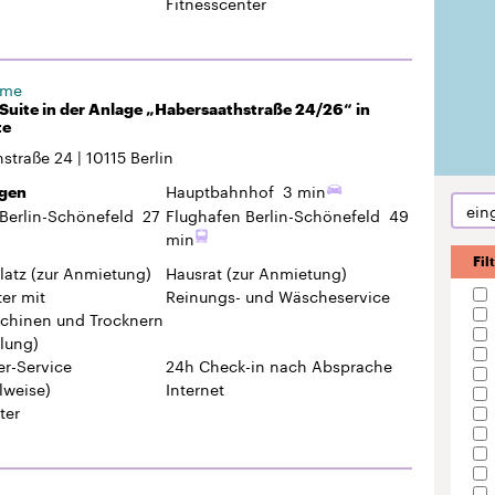
Fitnesscenter
ome
uite in der Anlage „Habersaathstraße 24/26“ in
te
hstraße 24
10115
Berlin
Hauptbahnhof
3 min
gen
ein
Berlin-Schönefeld
27
Flughafen Berlin-Schönefeld
49
min
Fil
latz
(zur Anmietung)
Hausrat
(zur Anmietung)
er mit
Reinungs- und Wäscheservice
hinen und Trocknern
lung)
r-Service
24h Check-in
nach Absprache
lweise)
Internet
ter