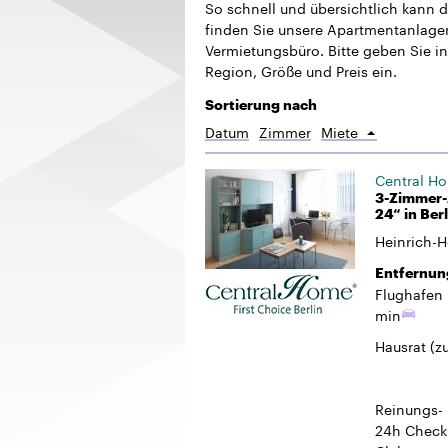
So schnell und übersichtlich kann 
finden Sie unsere Apartmentanlagen.
Vermietungsbüro. Bitte geben Sie in
Region, Größe und Preis ein.
Sortierung nach
Datum
Zimmer
Miete
Aufsteigend
sortieren
Central H
3-Zimmer-
24“ in Ber
Heinrich-H
Entfernun
Flughafen 
min
Hausrat
(z
Reinungs-
24h Check