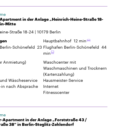
ome
Apartment in der Anlage „Heinrich-Heine-Straße 18-
lin-Mitte
eine-Straße 18-24
10179
Berlin
Hauptbahnhof
12 min
gen
Berlin-Schönefeld
23
Flughafen Berlin-Schönefeld
44
min
ur Anmietung)
Waschcenter mit
Waschmaschinen und Trocknern
(Kartenzahlung)
 und Wäscheservice
Hausmeister-Service
-in
nach Absprache
Internet
Fitnesscenter
ome
-Apartment in der Anlage „Forststraße 43 /
raße 38“ in Berlin-Steglitz-Zehlendorf