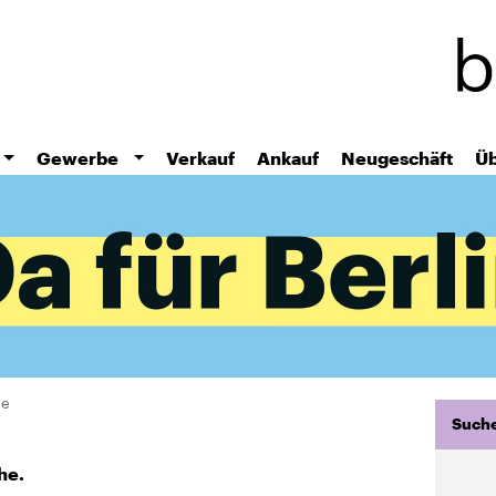
Direkt
zum
Inhalt
Gewerbe
Verkauf
Ankauf
Neugeschäft
Üb
he
Suche
he.