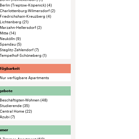
Berlin (Treptow-Köpenick)
(4)
Charlottenburg-Wilmersdorf
(2)
Friedrichshain-Kreuzberg
(4)
Lichtenberg
(21)
Marzahn-Hellersdorf
(2)
Mitte
(14)
Neukölln
(9)
Spandau
(5)
Steglitz-Zehlendorf
(7)
Tempelhof-Schöneberg
(1)
fügbarkeit
Nur verfügbare Apartments
gebote
Beschäftigten-Wohnen
(48)
Studierende
(35)
Central Home
(22)
Azubi
(7)
mmer
1-Zimmer-Apartment
(60)