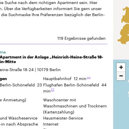
die Suche nach dem richtigen Apartment sein. Hier
 Über die Verfügbarkeiten informiert Sie gern unser
 die Suchmaske Ihre Präferenzen bezüglich der Berlin-
119 Ergebnisse gefunden
ome
Apartment in der Anlage „Heinrich-Heine-Straße 18-
lin-Mitte
+
eine-Straße 18-24
10179
Berlin
−
Hauptbahnhof
12 min
gen
Berlin-Schönefeld
23
Flughafen Berlin-Schönefeld
44
min
ur Anmietung)
Waschcenter mit
Waschmaschinen und Trocknern
(Kartenzahlung)
 und Wäscheservice
Hausmeister-Service
-in
nach Absprache
Internet