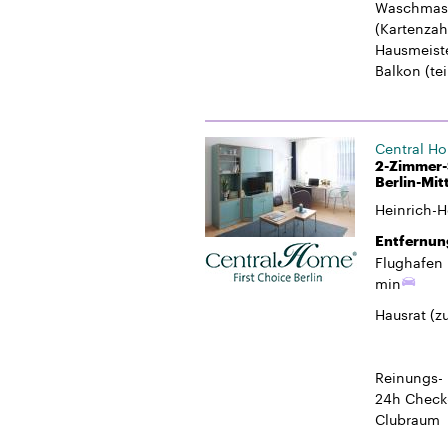
Waschmasc
(Kartenzah
Hausmeiste
Balkon
(tei
Central H
2-Zimmer-S
Berlin-Mit
Heinrich-H
Entfernun
Flughafen 
min
Hausrat
(z
Reinungs-
24h Check
Clubraum