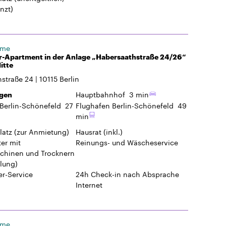
nzt)
ome
r-Apartment in der Anlage „Habersaathstraße 24/26“
itte
hstraße 24
10115
Berlin
Hauptbahnhof
3 min
gen
Berlin-Schönefeld
27
Flughafen Berlin-Schönefeld
49
min
latz
(zur Anmietung)
Hausrat
(inkl.)
er mit
Reinungs- und Wäscheservice
hinen und Trocknern
lung)
r-Service
24h Check-in
nach Absprache
Internet
ome