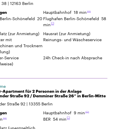
. 38
12163
Berlin
Hauptbahnhof
18 min
gen
Berlin-Schönefeld
20
Flughafen Berlin-Schönefeld
58
min
latz
(zur Anmietung)
Hausrat
(zur Anmietung)
er mit
Reinungs- und Wäscheservice
hinen und Trocknern
lung)
r-Service
24h Check-in
nach Absprache
lweise)
ome
-Apartment für 2 Personen in der Anlage
der Straße 92 / Demminer Straße 26“ in Berlin-Mitte
er Straße 92
13355
Berlin
Hauptbahnhof
9 min
gen
in
BER
54 min
latz
(unentgeltlich,