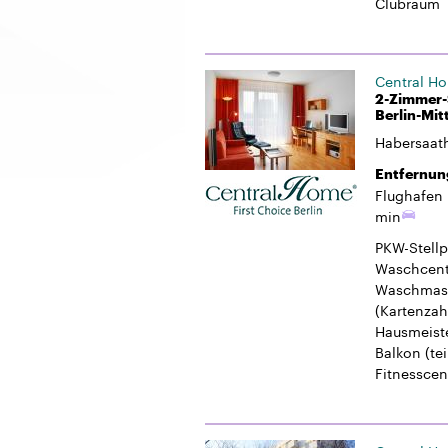
Clubraum
Central H
2-Zimmer-S
Berlin-Mit
Habersaat
Entfernun
Flughafen 
min
PKW-Stellp
Waschcent
Waschmasc
(Kartenzah
Hausmeiste
Balkon
(tei
Fitnesscen