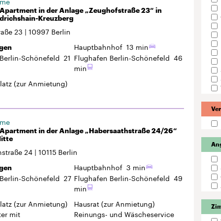
ome
Apartment in der Anlage „Zeughofstraße 23“ in
edrichshain-Kreuzberg
raße 23
10997
Berlin
Hauptbahnhof
13 min
gen
Berlin-Schönefeld
21
Flughafen Berlin-Schönefeld
46
min
latz
(zur Anmietung)
Ver
ome
Apartment in der Anlage „Habersaathstraße 24/26“
itte
An
hstraße 24
10115
Berlin
Hauptbahnhof
3 min
gen
Berlin-Schönefeld
27
Flughafen Berlin-Schönefeld
49
min
latz
(zur Anmietung)
Hausrat
(zur Anmietung)
Zi
er mit
Reinungs- und Wäscheservice