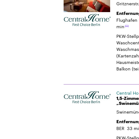
Gritznerstr
Entfernun
Flughafen 
min
PKW-Stellp
Waschcent
Waschmasc
(Kartenzah
Hausmeiste
Balkon
(tei
Central H
1,5-Zimmer
„Swinemün
Swinemünd
Entfernun
BER
33 m
PKW-Stellp