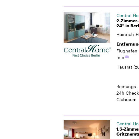
Central H
2-Zimmer-
24“ in Ber
Heinrich-H
Entfernun
Flughafen 
min
Hausrat
(z
Reinungs-
24h Check
Clubraum
Central H
1,5-Zimmer
Gritznerst