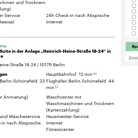
hinen und Trocknern
lung)
r-Service
24h Check-in
nach Absprache
lweise)
Internet
ome
Ap
uite in der Anlage „Heinrich-Heine-Straße 18-24“ in
te
Dire
eine-Straße 18-24
10179
Berlin
Hauptbahnhof
12 min
gen
Berlin-Schönefeld
23
Flughafen Berlin-Schönefeld
44
min
ur Anmietung)
Waschcenter mit
Waschmaschinen und Trocknern
(Kartenzahlung)
 und Wäscheservice
Hausmeister-Service
-in
nach Absprache
Internet
Fitnesscenter