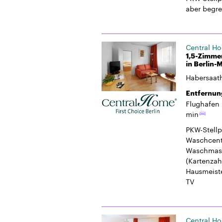
aber begre
Central H
1,5-Zimme
in Berlin-M
Habersaat
Entfernun
Flughafen 
min
PKW-Stellp
Waschcent
Waschmasc
(Kartenzah
Hausmeiste
TV
Central H