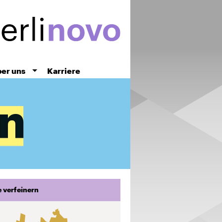
er uns
Karriere
 verfeinern