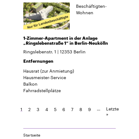
Beschäftigten-
Wohnen
1-Zimmer-Apartment in der Anlage
„Ringslebenstraße 1“ in Berlin-Neukölln
Ringslebenstr. 1
12353
Berlin
Entfernungen
Hausrat
(zur Anmietung)
Hausmeister-Service
Balkon
Fahrradstellplätze
…
Letzte
1
2
3
4
5
6
7
8
9
»
Startseite