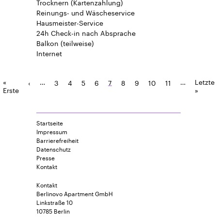
Trocknern (Kartenzahlung)
Reinungs- und Wäscheservice
Hausmeister-Service
24h Check-in
nach Absprache
Balkon
(teilweise)
Internet
«
…
…
Letzte
‹
3
4
5
6
7
8
9
10
11
Erste
»
Startseite
Impressum
Barrierefreiheit
Datenschutz
Presse
Kontakt
Kontakt
Berlinovo Apartment GmbH
Linkstraße 10
10785 Berlin