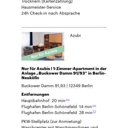
Trocknern (Kartenzahlung)
Hausmeister-Service
24h Check-in
nach Absprache
Azubi
Nur für Azubis ! 1-Zimmer-Apartment in der
Anlage „Buckower Damm 91/93“ in Berlin-
Neukölln
Buckower Damm 91,93
12349
Berlin
Entfernungen
Hauptbahnhof
20 min
Flughafen Berlin-Schönefeld
14 min
Flughafen Berlin-Schönefeld
28 min
PKW-Stellplatz
(zur Anmietung)
Waschcenter mit Waschmaschinen und