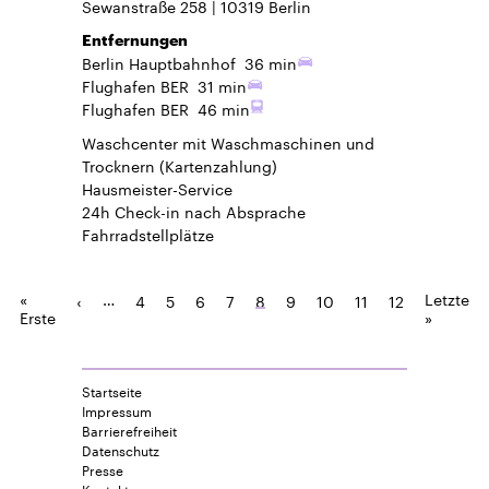
Sewanstraße 258
10319
Berlin
Entfernungen
Berlin Hauptbahnhof
36 min
Flughafen BER
31 min
Flughafen BER
46 min
Waschcenter mit Waschmaschinen und
Trocknern (Kartenzahlung)
Hausmeister-Service
24h Check-in
nach Absprache
Fahrradstellplätze
«
…
Letzte
‹
4
5
6
7
8
9
10
11
12
Erste
»
Startseite
Impressum
Barrierefreiheit
Datenschutz
Presse
Kontakt