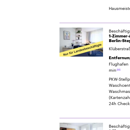
Hausmeiste
Beschäfti
1-Zimmer-A
Berlin-Ste
Klüberstra
Entfernun
Flughafen 
min
PKW-Stellp
Waschcent
Waschmasc
(Kartenzah
24h Check
Beschäfti