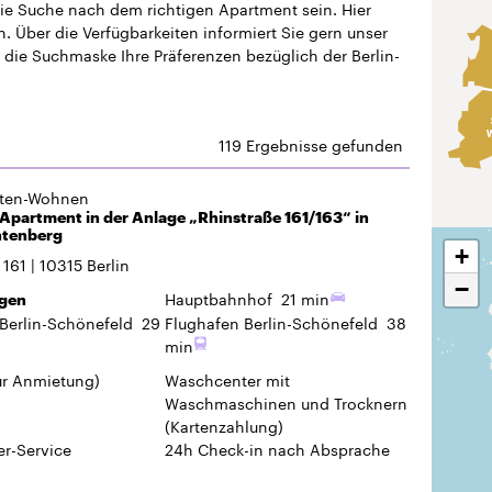
die Suche nach dem richtigen Apartment sein. Hier
 Über die Verfügbarkeiten informiert Sie gern unser
 die Suchmaske Ihre Präferenzen bezüglich der Berlin-
119 Ergebnisse gefunden
gten-Wohnen
Apartment in der Anlage „Rhinstraße 161/163“ in
htenberg
+
 161
10315
Berlin
−
Hauptbahnhof
21 min
gen
Berlin-Schönefeld
29
Flughafen Berlin-Schönefeld
38
min
ur Anmietung)
Waschcenter mit
Waschmaschinen und Trocknern
(Kartenzahlung)
r-Service
24h Check-in
nach Absprache