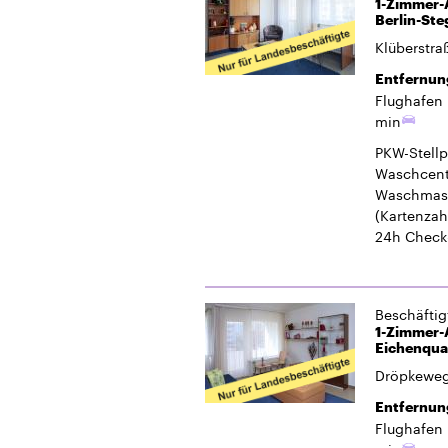
1-Zimmer-A
Berlin-Ste
Klüberstra
Entfernun
Flughafen 
min
PKW-Stellp
Waschcent
Waschmasc
(Kartenzah
24h Check
Beschäfti
1-Zimmer-
Eichenquas
Dröpkeweg
Entfernun
Flughafen 