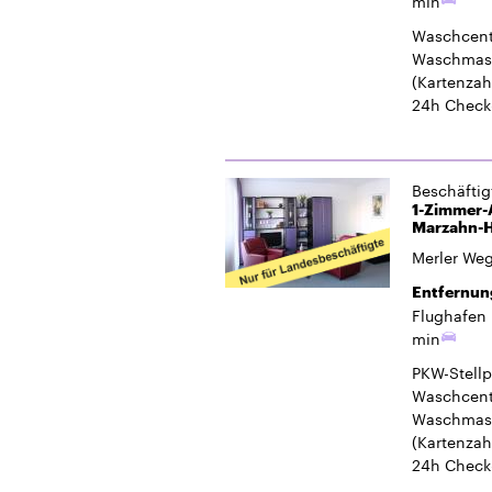
min
Waschcent
Waschmasc
(Kartenzah
24h Check
Beschäfti
1-Zimmer-A
Marzahn-H
Merler We
Entfernun
Flughafen 
min
PKW-Stellp
Waschcent
Waschmasc
(Kartenzah
24h Check