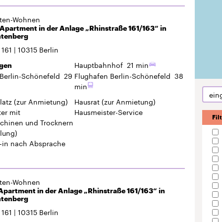
gten-Wohnen
Apartment in der Anlage „Rhinstraße 161/163“ in
htenberg
 161
10315
Berlin
Hauptbahnhof
21 min
gen
Berlin-Schönefeld
29
Flughafen Berlin-Schönefeld
38
min
ein
latz
(zur Anmietung)
Hausrat
(zur Anmietung)
er mit
Hausmeister-Service
Fil
hinen und Trocknern
lung)
-in
nach Absprache
gten-Wohnen
partment in der Anlage „Rhinstraße 161/163“ in
htenberg
 161
10315
Berlin