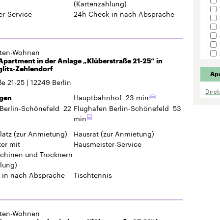
(Kartenzahlung)
r-Service
24h Check-in
nach Absprache
gten-Wohnen
partment in der Anlage „Klüberstraße 21-25“ in
glitz-Zehlendorf
Ap
ße 21-25
12249
Berlin
Dire
Hauptbahnhof
23 min
gen
Berlin-Schönefeld
22
Flughafen Berlin-Schönefeld
53
min
latz
(zur Anmietung)
Hausrat
(zur Anmietung)
er mit
Hausmeister-Service
hinen und Trocknern
lung)
-in
nach Absprache
Tischtennis
gten-Wohnen