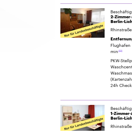
Beschäfti
2-Zimmer-
Berlin-Lic
Rhinstraße
Entfernun
Flughafen 
min
PKW-Stellp
Waschcent
Waschmasc
(Kartenzah
24h Check
Beschäfti
1-Zimmer-A
Berlin-Lic
Rhinstraße