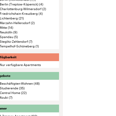
Berlin (Treptow-Köpenick)
(4)
Charlottenburg-Wilmersdorf
(2)
Friedrichshain-Kreuzberg
(4)
Lichtenberg
(21)
Marzahn-Hellersdorf
(2)
Mitte
(14)
Neukölln
(9)
Spandau
(5)
Steglitz-Zehlendorf
(7)
Tempelhof-Schöneberg
(1)
fügbarkeit
Nur verfügbare Apartments
gebote
Beschäftigten-Wohnen
(48)
Studierende
(35)
Central Home
(22)
Azubi
(7)
mmer
1-Zimmer-Apartment
(60)