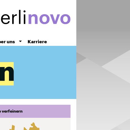
er uns
Karriere
 verfeinern