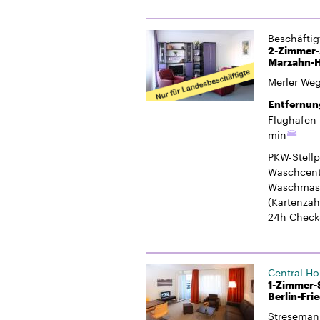
Beschäfti
2-Zimmer-A
Marzahn-H
Merler We
Entfernun
Flughafen 
min
PKW-Stellp
Waschcent
Waschmasc
(Kartenzah
24h Check
Central H
1-Zimmer-S
Berlin-Fri
Streseman