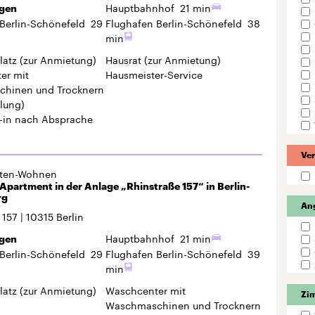
Hauptbahnhof
21 min
gen
Berlin-Schönefeld
29
Flughafen Berlin-Schönefeld
38
min
latz
(zur Anmietung)
Hausrat
(zur Anmietung)
er mit
Hausmeister-Service
hinen und Trocknern
lung)
-in
nach Absprache
Ver
gten-Wohnen
partment in der Anlage „Rhinstraße 157“ in Berlin-
rg
An
 157
10315
Berlin
Hauptbahnhof
21 min
gen
Berlin-Schönefeld
29
Flughafen Berlin-Schönefeld
39
min
latz
(zur Anmietung)
Waschcenter mit
Zi
Waschmaschinen und Trocknern