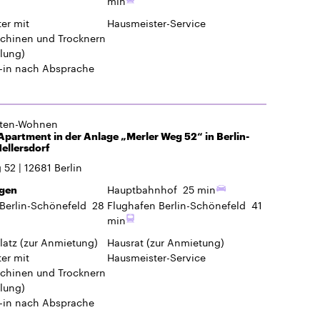
min
er mit
Hausmeister-Service
hinen und Trocknern
lung)
-in
nach Absprache
gten-Wohnen
partment in der Anlage „Merler Weg 52“ in Berlin-
ellersdorf
g 52
12681
Berlin
Hauptbahnhof
25 min
gen
Berlin-Schönefeld
28
Flughafen Berlin-Schönefeld
41
min
latz
(zur Anmietung)
Hausrat
(zur Anmietung)
er mit
Hausmeister-Service
hinen und Trocknern
lung)
-in
nach Absprache