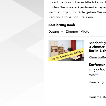
So schnell und übersichtlich kann 
finden Sie unsere Apartmentanlagen.
Vermietungsbüro. Bitte geben Sie in
Region, Größe und Preis ein.
Sortierung nach
Datum
Zimmer
Miete
Absteigend
sortieren
Beschäfti
3-Zimmer-
Berlin-Lic
Rhinstraße
Entfernun
Flughafen 
min
Hausrat
(z
Hausmeiste