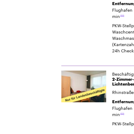
Entfernun
Flughafen 
min
PKW-Stellp
Waschcent
Waschmasc
(Kartenzah
24h Check
Beschäfti
2-Zimmer-A
Lichtenbe
Rhinstraße
Entfernun
Flughafen 
min
PKW-Stellp