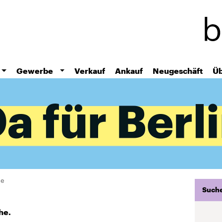
Direkt
zum
Inhalt
Gewerbe
Verkauf
Ankauf
Neugeschäft
Üb
he
Suche
he.