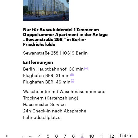
Nur für Auszubildende! 1 Zimmer im
Doppelzimmer Apartment in der Anlage
„Sewanstraße 258 “ in Berlin-
Friedrichsfelde
Sewanstraße 258
10319
Berlin
Entfernungen
Berlin Hauptbahnhof
36 min
Flughafen BER
31 min
Flughafen BER
46 min
Waschcenter mit Waschmaschinen und
Trocknern (Kartenzahlung)
Hausmeister-Service
24h Check-in
nach Absprache
Fahrradstellplätze
«
…
Letzte
‹
4
5
6
7
8
9
10
11
12