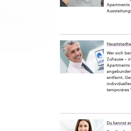
Apartments 
Ausstattung
Hauptstadtw
Wer sich ber
Zuhause – i
Apartments b
angebundener
entfernt. G
individuelle
temporäres 
Du kannst es