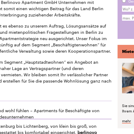
Ge
die Berlinovo Apartment GmbH Unternehmen mit
 somit einen wichtigen Beitrag für das Land Berlin
 Unterbringung zuziehender Arbeitskräfte.
t es ebenso zu unserem Auftrag, Lösungsansätze auf
und mietenpolitischen Fragestellungen in Berlin zu
 Apartmentstrategie neu ausgerichtet. Unser Fokus im
ukünftig auf dem Segment „Beschäftigtenwohnen“ für
fentliche Verwaltung sowie deren Kooperationspartner.
Miete
dem Segment „Hauptstadtwohnen“ ein Angebot an
naher Lage an Vertragspartner (und deren
vermieten. Wir bleiben somit Ihr verlässlicher Partner
d erstellen für Sie die passende Wohnlösung ganz nach
Sie si
nd wohl fühlen – Apartments für Beschäftigte von
Ihrem 
ndesunternehmen
mehr
enburg bis Lichtenberg, von klein bis groß, von
estattet bis komfortabel eingerichtet,
berlinovo