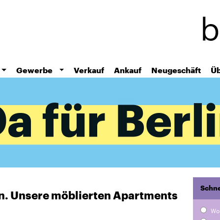
Direkt
zum
Inhalt
Gewerbe
Verkauf
Ankauf
Neugeschäft
Üb
Schne
ten. Unsere möblierten Apartments
Wo