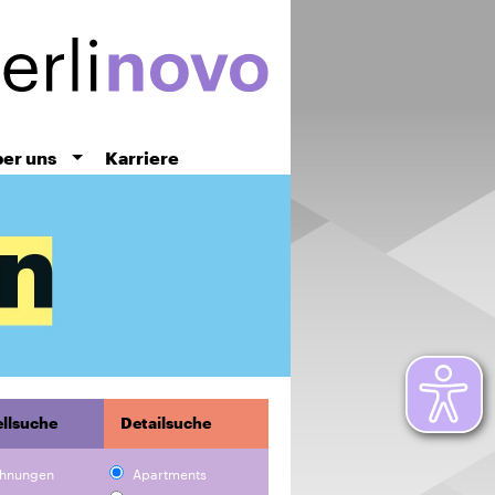
er uns
Karriere
llsuche
Detailsuche
hnungen
Apartments