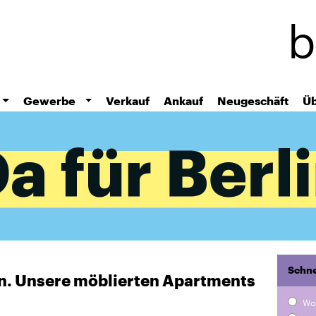
Direkt
zum
Inhalt
Gewerbe
Verkauf
Ankauf
Neugeschäft
Üb
Schne
ten. Unsere möblierten Apartments
Wo