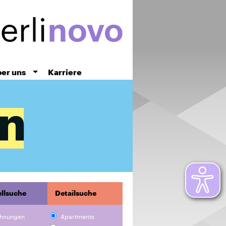
er uns
Karriere
llsuche
Detailsuche
hnungen
Apartments