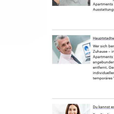
Apartments 
Ausstattung
Hauptstadtw
Wer sich ber
Zuhause – i
Apartments b
angebundener
entfernt. G
individuelle
temporäres 
Du kannst es