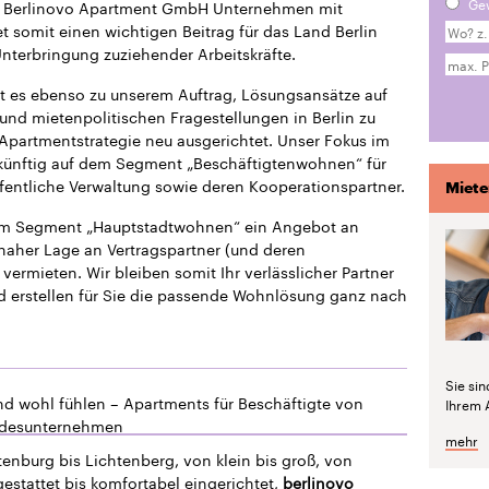
Ge
die Berlinovo Apartment GmbH Unternehmen mit
 somit einen wichtigen Beitrag für das Land Berlin
 Unterbringung zuziehender Arbeitskräfte.
t es ebenso zu unserem Auftrag, Lösungsansätze auf
und mietenpolitischen Fragestellungen in Berlin zu
 Apartmentstrategie neu ausgerichtet. Unser Fokus im
ukünftig auf dem Segment „Beschäftigtenwohnen“ für
fentliche Verwaltung sowie deren Kooperationspartner.
Miete
dem Segment „Hauptstadtwohnen“ ein Angebot an
naher Lage an Vertragspartner (und deren
vermieten. Wir bleiben somit Ihr verlässlicher Partner
d erstellen für Sie die passende Wohnlösung ganz nach
Sie si
nd wohl fühlen – Apartments für Beschäftigte von
Ihrem 
ndesunternehmen
mehr
enburg bis Lichtenberg, von klein bis groß, von
estattet bis komfortabel eingerichtet,
berlinovo