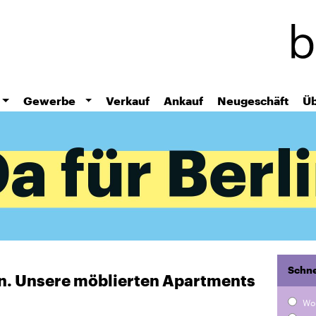
Direkt
zum
Inhalt
Gewerbe
Verkauf
Ankauf
Neugeschäft
Üb
Schne
ten. Unsere möblierten Apartments
Wo