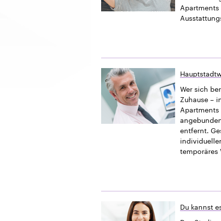
Apartments 
Ausstattung
Hauptstadtw
Wer sich ber
Zuhause – i
Apartments b
angebundener
entfernt. G
individuelle
temporäres 
Du kannst es