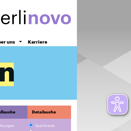
er uns
Karriere
llsuche
Detailsuche
hnungen
Apartments