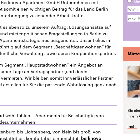
Ge
die Berlinovo Apartment GmbH Unternehmen mit
 somit einen wichtigen Beitrag für das Land Berlin
 Unterbringung zuziehender Arbeitskräfte.
t es ebenso zu unserem Auftrag, Lösungsansätze auf
und mietenpolitischen Fragestellungen in Berlin zu
 Apartmentstrategie neu ausgerichtet. Unser Fokus im
ukünftig auf dem Segment „Beschäftigtenwohnen“ für
fentliche Verwaltung sowie deren Kooperationspartner.
Miete
dem Segment „Hauptstadtwohnen“ ein Angebot an
naher Lage an Vertragspartner (und deren
vermieten. Wir bleiben somit Ihr verlässlicher Partner
d erstellen für Sie die passende Wohnlösung ganz nach
Sie si
nd wohl fühlen – Apartments für Beschäftigte von
Ihrem 
ndesunternehmen
mehr
enburg bis Lichtenberg, von klein bis groß, von
estattet bis komfortabel eingerichtet,
berlinovo