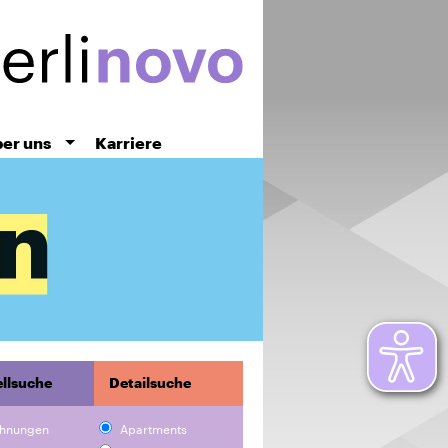
er uns
Karriere
llsuche
Detailsuche
hnungen
Apartments