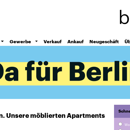
Direkt
zum
Inhalt
Gewerbe
Verkauf
Ankauf
Neugeschäft
Üb
Schne
ten. Unsere möblierten Apartments
Wo