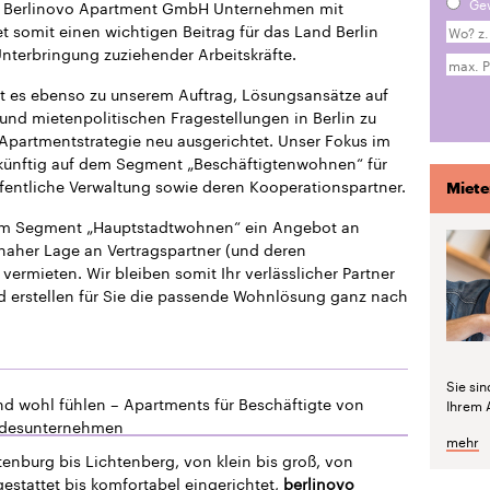
Ge
die Berlinovo Apartment GmbH Unternehmen mit
 somit einen wichtigen Beitrag für das Land Berlin
 Unterbringung zuziehender Arbeitskräfte.
t es ebenso zu unserem Auftrag, Lösungsansätze auf
und mietenpolitischen Fragestellungen in Berlin zu
 Apartmentstrategie neu ausgerichtet. Unser Fokus im
ukünftig auf dem Segment „Beschäftigtenwohnen“ für
fentliche Verwaltung sowie deren Kooperationspartner.
Miete
dem Segment „Hauptstadtwohnen“ ein Angebot an
naher Lage an Vertragspartner (und deren
vermieten. Wir bleiben somit Ihr verlässlicher Partner
d erstellen für Sie die passende Wohnlösung ganz nach
Sie si
nd wohl fühlen – Apartments für Beschäftigte von
Ihrem 
ndesunternehmen
mehr
enburg bis Lichtenberg, von klein bis groß, von
estattet bis komfortabel eingerichtet,
berlinovo