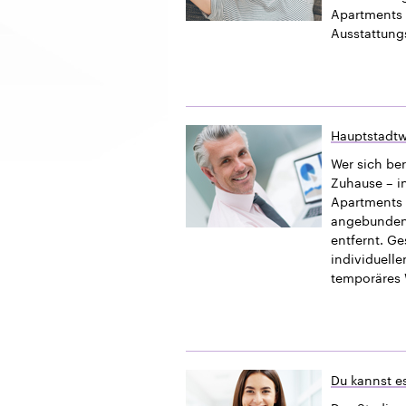
Apartments 
Ausstattung
Hauptstadtw
Wer sich ber
Zuhause – i
Apartments b
angebundener
entfernt. G
individuelle
temporäres 
Du kannst es