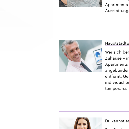
Apartments 
Ausstattung
Hauptstadtw
Wer sich ber
Zuhause – i
Apartments b
angebundener
entfernt. G
individuelle
temporäres 
Du kannst es