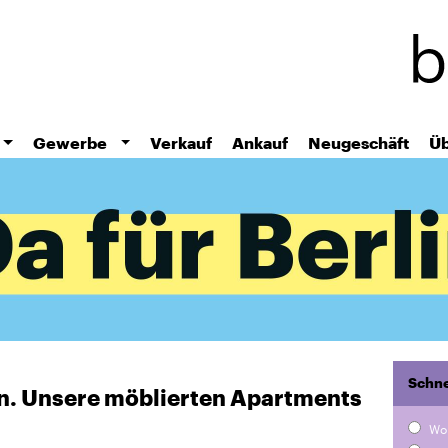
Direkt
zum
Inhalt
Gewerbe
Verkauf
Ankauf
Neugeschäft
Üb
Schne
ten. Unsere möblierten Apartments
Wo