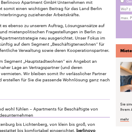
Ge
die Berlinovo Apartment GmbH Unternehmen mit
 somit einen wichtigen Beitrag für das Land Berlin
 Unterbringung zuziehender Arbeitskräfte.
t es ebenso zu unserem Auftrag, Lösungsansätze auf
und mietenpolitischen Fragestellungen in Berlin zu
 Apartmentstrategie neu ausgerichtet. Unser Fokus im
ukünftig auf dem Segment „Beschäftigtenwohnen“ für
fentliche Verwaltung sowie deren Kooperationspartner.
Miete
dem Segment „Hauptstadtwohnen“ ein Angebot an
naher Lage an Vertragspartner (und deren
vermieten. Wir bleiben somit Ihr verlässlicher Partner
d erstellen für Sie die passende Wohnlösung ganz nach
Sie si
nd wohl fühlen – Apartments für Beschäftigte von
Ihrem 
ndesunternehmen
mehr
enburg bis Lichtenberg, von klein bis groß, von
estattet bis komfortabel eingerichtet,
berlinovo