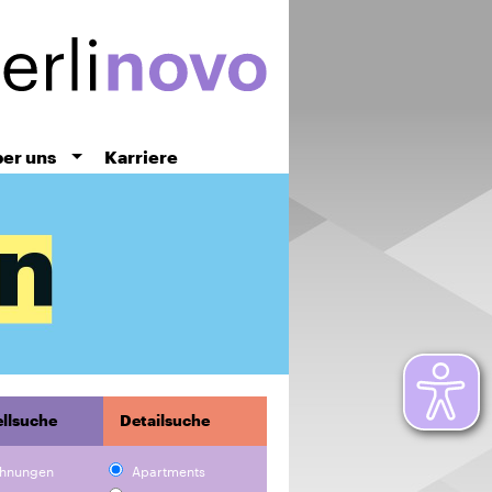
er uns
Karriere
llsuche
Detailsuche
hnungen
Apartments