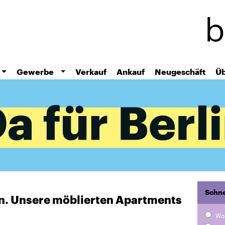
Direkt
zum
Inhalt
Gewerbe
Verkauf
Ankauf
Neugeschäft
Üb
Schne
ten. Unsere möblierten Apartments
Wo