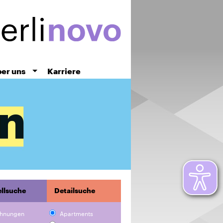
er uns
Karriere
llsuche
Detailsuche
hnungen
Apartments