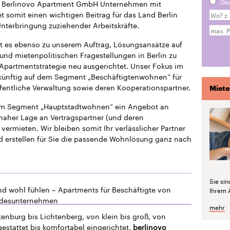
Ge
die Berlinovo Apartment GmbH Unternehmen mit
 somit einen wichtigen Beitrag für das Land Berlin
 Unterbringung zuziehender Arbeitskräfte.
t es ebenso zu unserem Auftrag, Lösungsansätze auf
und mietenpolitischen Fragestellungen in Berlin zu
 Apartmentstrategie neu ausgerichtet. Unser Fokus im
ukünftig auf dem Segment „Beschäftigtenwohnen“ für
fentliche Verwaltung sowie deren Kooperationspartner.
Miete
dem Segment „Hauptstadtwohnen“ ein Angebot an
naher Lage an Vertragspartner (und deren
vermieten. Wir bleiben somit Ihr verlässlicher Partner
d erstellen für Sie die passende Wohnlösung ganz nach
Sie si
nd wohl fühlen – Apartments für Beschäftigte von
Ihrem 
ndesunternehmen
mehr
enburg bis Lichtenberg, von klein bis groß, von
estattet bis komfortabel eingerichtet,
berlinovo