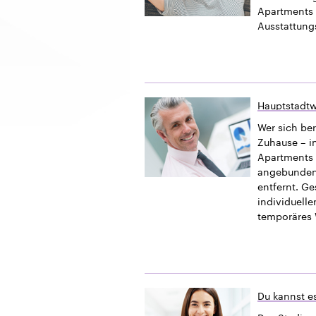
Apartments 
Ausstattung
Hauptstadtw
Wer sich ber
Zuhause – i
Apartments b
angebundener
entfernt. G
individuelle
temporäres 
Du kannst es