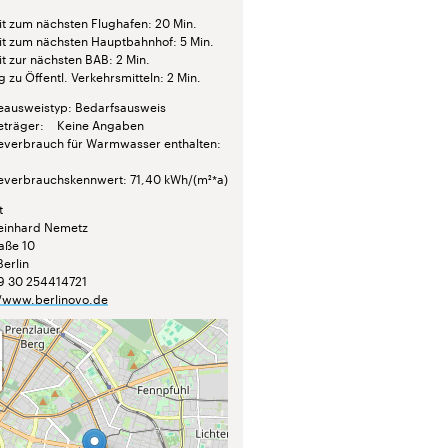
it zum nächsten Flughafen
20 Min.
it zum nächsten Hauptbahnhof
5 Min.
it zur nächsten BAB
2 Min.
 zu Öffentl. Verkehrsmitteln
2 Min.
eausweistyp
Bedarfsausweis
eträger
Keine Angaben
everbrauch für Warmwasser enthalten
everbrauchskennwert
71,40 kWh/(m²*a)
t
einhard Nemetz
raße 10
Berlin
9 30 254414721
//www.berlinovo.de