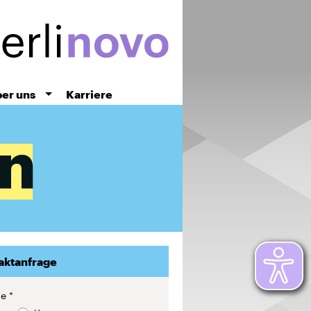
er uns
Karriere
aktanfrage
de