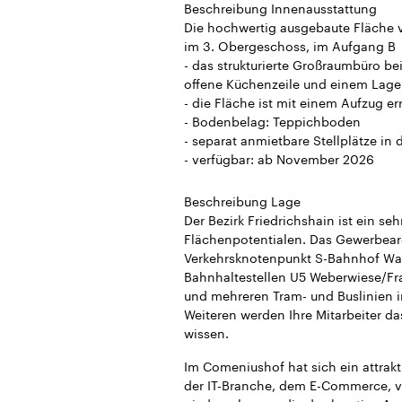
Beschreibung Innenausstattung
Die hochwertig ausgebaute Fläche v
im 3. Obergeschoss, im Aufgang B
- das strukturierte Großraumbüro b
offene Küchenzeile und einem Lage
- die Fläche ist mit einem Aufzug er
- Bodenbelag: Teppichboden
- separat anmietbare Stellplätze in 
- verfügbar: ab November 2026
Beschreibung Lage
Der Bezirk Friedrichshain ist ein s
Flächenpotentialen. Das Gewerbeare
Verkehrsknotenpunkt S-Bahnhof Wa
Bahnhaltestellen U5 Weberwiese/Fr
und mehreren Tram- und Buslinien i
Weiteren werden Ihre Mitarbeiter da
wissen.
Im Comeniushof hat sich ein attrakt
der IT-Branche, dem E-Commerce, v