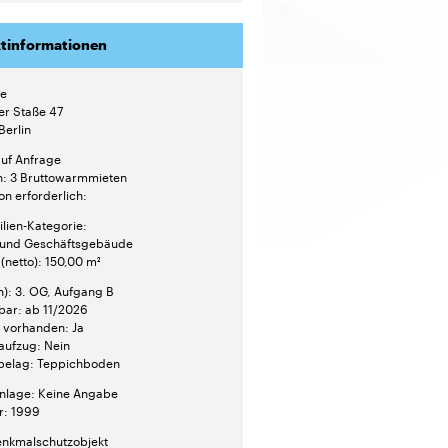
tinformationen
se
r Staße 47
Berlin
auf Anfrage
n
3 Bruttowarmmieten
on erforderlich
lien-Kategorie
und Geschäftsgebäude
(netto)
150,00 m²
n)
3. OG, Aufgang B
bar
ab 11/2026
 vorhanden
Ja
aufzug
Nein
belag
Teppichboden
nlage
Keine Angabe
r
1999
enkmalschutzobjekt