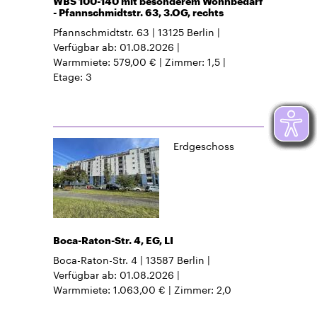
WBS 100-140 mit besonderem Wohnbedarf
- Pfannschmidtstr. 63, 3.OG, rechts
Pfannschmidtstr. 63
13125
Berlin
Verfügbar ab
01.08.2026
Warmmiete
579,00 €
Zimmer
1,5
Etage
3
Erdgeschoss
Boca-Raton-Str. 4, EG, LI
Boca-Raton-Str. 4
13587
Berlin
Verfügbar ab
01.08.2026
Warmmiete
1.063,00 €
Zimmer
2,0