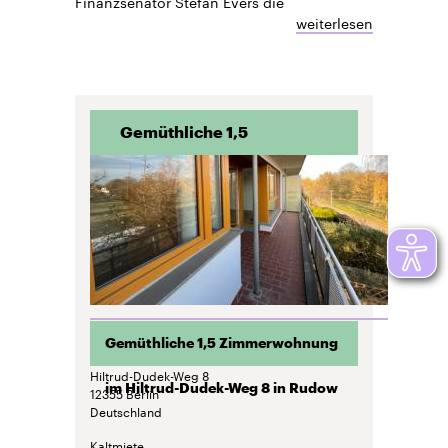
Finanzsenator Stefan Evers die
weiterlesen
Gemüthliche 1,5
Zimmerwohnung im
Hiltrud-Dudek-Weg 8 in
Rudow
Gemüthliche 1,5 Zimmerwohnung
Hiltrud-Dudek-Weg 8
im Hiltrud-Dudek-Weg 8 in Rudow
12355
Berlin
Deutschland
Kaltmiete