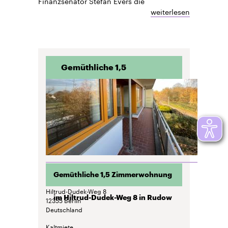
Finanzsenator Stefan Evers die
weiterlesen
Gemüthliche 1,5
Zimmerwohnung im
Hiltrud-Dudek-Weg 8 in
Rudow
Gemüthliche 1,5 Zimmerwohnung
Hiltrud-Dudek-Weg 8
im Hiltrud-Dudek-Weg 8 in Rudow
12355
Berlin
Deutschland
Kaltmiete