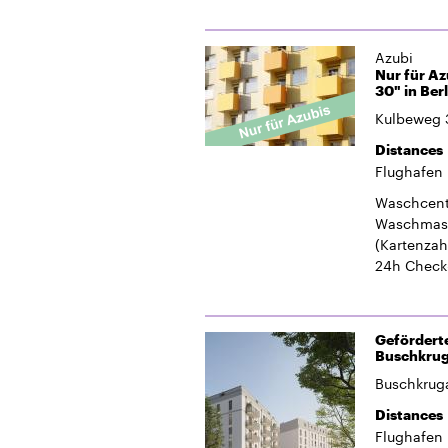
Azubi
Nur für Az
30" in Ber
Kulbeweg 
Distances
Flughafen
Waschcent
Waschmasc
(Kartenzah
24h Check
Gefördert
Buschkrug
Buschkruga
Distances
Flughafen