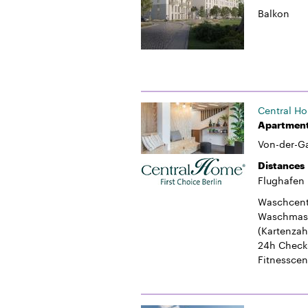
Balkon
Central H
Apartment
Von-der-Ga
Distances
Flughafen
Waschcent
Waschmasc
(Kartenzah
24h Check
Fitnesscen