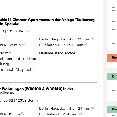
ubis ! 1-Zimmer-Apartments in der Anlage "Kulbeweg
lin-Spandau
30
13587
Berlin
Berlin Hauptbahnhof
23 min
 BER
35 min
Flughafen BER
1h 16 min
er mit
Hausmeister-Service
hinen und Trocknern
Ver
lung)
-in
nach Absprache
Off
e Wohnungen (WBS100 & WBS140) in der
allee 62
llee 62
12359
Berlin
Berlin Hauptbahnhof
24 min
Ro
 BER
12 min
Flughafen BER
41 min