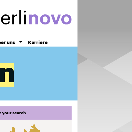
er uns
Karriere
e your search