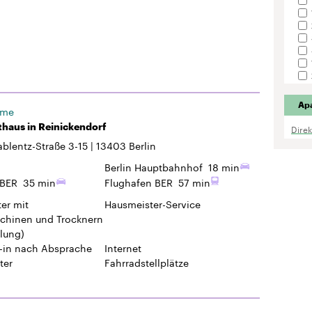
Ap
ome
haus in Reinickendorf
Dire
blentz-Straße 3-15
13403
Berlin
Berlin Hauptbahnhof
18 min
 BER
35 min
Flughafen BER
57 min
er mit
Hausmeister-Service
hinen und Trocknern
lung)
-in
nach Absprache
Internet
ter
Fahrradstellplätze