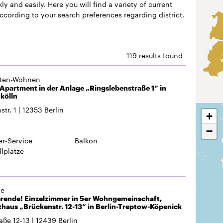
y and easily. Here you will find a variety of current
according to your search preferences regarding district,
119 results found
gten-Wohnen
partment in der Anlage „Ringslebenstraße 1“ in
kölln
tr. 1
12353
Berlin
+
−
r-Service
Balkon
llplätze
de
erende! Einzelzimmer in 5er Wohngemeinschaft,
aus „Brückenstr. 12-13“ in Berlin-Treptow-Köpenick
aße 12-13
12439
Berlin