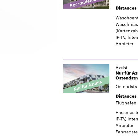
Distances
Waschcent
Waschmasc
(Kartenzah
IP-TV, Inte
Anbieter
Azubi
Nur für Az
Ostendstra
Ostendstr
Distances
Flughafen
Hausmeiste
IP-TV, Inte
Anbieter
Fahrradste