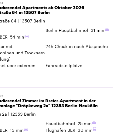
de
tudierende! Apartments ab Oktober 2026
traße 64 in 13507 Berlin
traße 64
13507
Berlin
Berlin Hauptbahnhof
31 min
 BER
54 min
er mit
24h Check-in
nach Absprache
hinen und Trocknern
lung)
rnet über externen
Fahrradstellplätze
de
udierende! Zimmer im Dreier-Apartment in der
anlage "Dröpkeweg 2a" 12353 Berlin-Neukölln
 2a
12353
Berlin
Hauptbahnhof
25 min
 BER
13 min
Flughafen BER
30 min