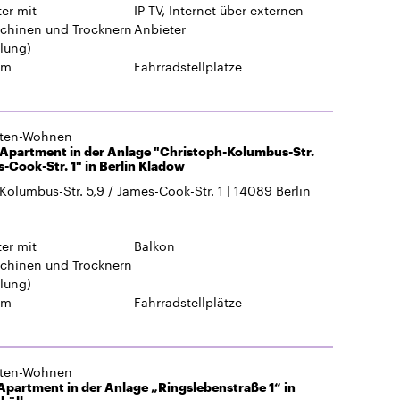
er mit
IP-TV, Internet über externen
hinen und Trocknern
Anbieter
lung)
um
Fahrradstellplätze
gten-Wohnen
 Apartment in der Anlage "Christoph-Kolumbus-Str.
s-Cook-Str. 1" in Berlin Kladow
Kolumbus-Str. 5,9 / James-Cook-Str. 1
14089
Berlin
er mit
Balkon
hinen und Trocknern
lung)
um
Fahrradstellplätze
gten-Wohnen
partment in der Anlage „Ringslebenstraße 1“ in