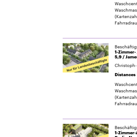
Waschcent
Waschmasc
(Kartenzah
Fahrradra
Beschäfti
1-Zimmer-
5,9 / Jame
Christoph-
Distances
Waschcent
Waschmasc
(Kartenzah
Fahrradra
Beschäfti
1-Zimmer-A