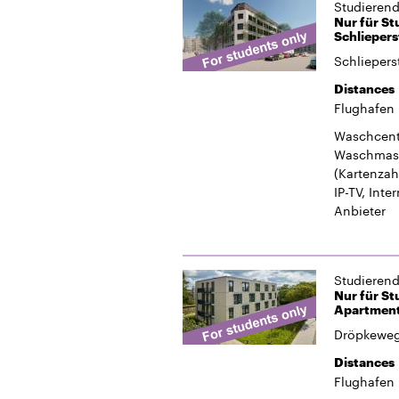
Studieren
Nur für S
Schliepers
Schliepers
Distances
Flughafen
Waschcent
Waschmasc
(Kartenzah
IP-TV, Inte
Anbieter
Studieren
Nur für St
Apartment
Dröpkeweg
Distances
Flughafen