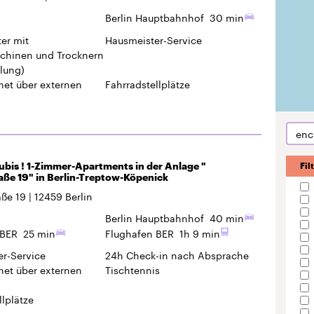
Berlin Hauptbahnhof
30 min
er mit
Hausmeister-Service
hinen und Trocknern
lung)
rnet über externen
Fahrradstellplätze
enc
ubis ! 1-Zimmer-Apartments in der Anlage "
Fil
ße 19" in Berlin-Treptow-Köpenick
aße 19
12459
Berlin
Berlin Hauptbahnhof
40 min
 BER
25 min
Flughafen BER
1h 9 min
r-Service
24h Check-in
nach Absprache
rnet über externen
Tischtennis
llplätze