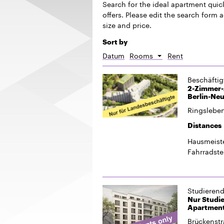
Search for the ideal apartment quickl
offers. Please edit the search form 
size and price.
Sort by
Datum
Rooms
Rent
Sort
descending
Beschäfti
2-Zimmer-A
Berlin-Neu
Ringslebens
Distances
Hausmeiste
Fahrradste
Studieren
Nur Studi
Apartmenth
Brückenstr