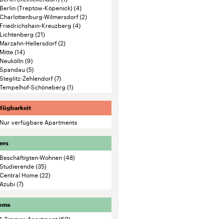
Berlin (Treptow-Köpenick)
(4)
Charlottenburg-Wilmersdorf
(2)
Friedrichshain-Kreuzberg
(4)
Lichtenberg
(21)
Marzahn-Hellersdorf
(2)
Mitte
(14)
Neukölln
(9)
Spandau
(5)
Steglitz-Zehlendorf
(7)
Tempelhof-Schöneberg
(1)
fügbarkeit
Nur verfügbare Apartments
ers
Beschäftigten-Wohnen
(48)
Studierende
(35)
Central Home
(22)
Azubi
(7)
oms
1-Zimmer-Apartment
(60)