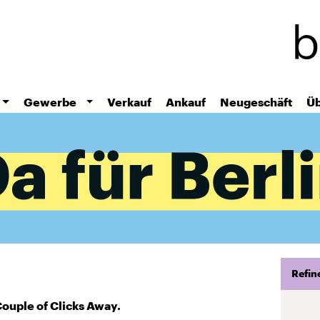
Skip
to
main
content
Gewerbe
Verkauf
Ankauf
Neugeschäft
Üb
Refin
Couple of Clicks Away.