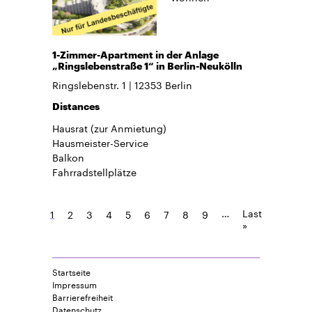
1-Zimmer-Apartment in der Anlage
„Ringslebenstraße 1“ in Berlin-Neukölln
Ringslebenstr. 1
12353
Berlin
Distances
Hausrat
(zur Anmietung)
Hausmeister-Service
Balkon
Fahrradstellplätze
…
Last
1
2
3
4
5
6
7
8
9
»
Startseite
Impressum
Barrierefreiheit
Datenschutz