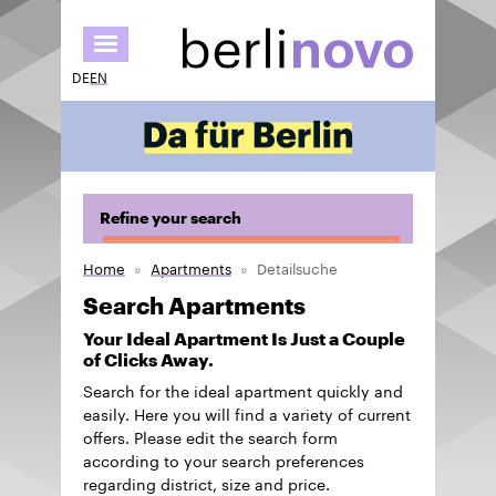
Skip
to
main
DE
EN
content
Refine your search
Home
Apartments
Detailsuche
Search Apartments
Your Ideal Apartment Is Just a Couple
of Clicks Away.
Search for the ideal apartment quickly and
easily. Here you will find a variety of current
offers. Please edit the search form
according to your search preferences
regarding district, size and price.