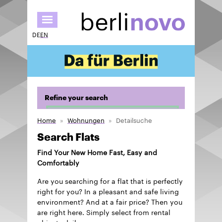
Skip
to
main
DE
EN
content
Refine your search
Home
Wohnungen
Detailsuche
Search Flats
Find Your New Home Fast, Easy and
Comfortably
Are you searching for a flat that is perfectly
right for you? In a pleasant and safe living
environment? And at a fair price? Then you
are right here. Simply select from rental
objects daily.