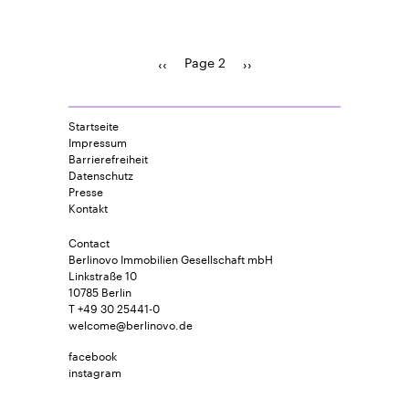
Page 2
Previous
‹‹
Pagination
Next
››
page
page
Startseite
Impressum
Barrierefreiheit
Datenschutz
Presse
Kontakt
Contact
Berlinovo Immobilien Gesellschaft mbH
Linkstraße 10
10785 Berlin
T +49 30 25441-0
welcome@berlinovo.de
facebook
instagram