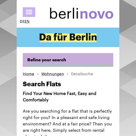
Skip
to
main
DE
EN
content
Refine your search
Home
Wohnungen
Detailsuche
Search Flats
Find Your New Home Fast, Easy and
Comfortably
Are you searching for a flat that is perfectly
right for you? In a pleasant and safe living
environment? And at a fair price? Then you
are right here. Simply select from rental
objects daily.