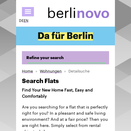
Skip
to
main
DE
EN
content
Refine your search
Home
Wohnungen
Detailsuche
Search Flats
Find Your New Home Fast, Easy and
Comfortably
Are you searching for a flat that is perfectly
right for you? In a pleasant and safe living
environment? And at a fair price? Then you
are right here. Simply select from rental
objects daily.