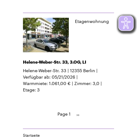
Etagenwohnung
Helene-Weber-Str. 33, 3.OG, LI
Helene-Weber-Str. 33
12355
Berlin
Verfügbar ab
05/21/2026
Warmmiete
1.061,00 €
Zimmer
3,0
Etage
3
Page 1
Pagination
Next
››
page
Startseite