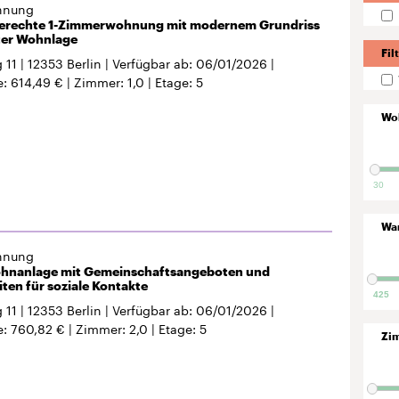
hnung
erechte 1-Zimmerwohnung mit modernem Grundriss
ter Wohnlage
Fil
 11
12353
Berlin
Verfügbar ab
06/01/2026
e
614,49 €
Zimmer
1,0
Etage
5
Wo
30
Wa
hnung
hnanlage mit Gemeinschaftsangeboten und
ten für soziale Kontakte
425
 11
12353
Berlin
Verfügbar ab
06/01/2026
e
760,82 €
Zimmer
2,0
Etage
5
Zi