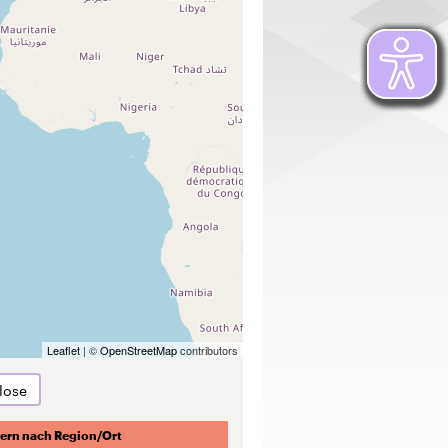
Leaflet
| ©
OpenStreetMap
contributors
lose
tern nach Region/Ort