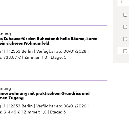
1
hnung
s Zuhause für den Ruhestand: helle Räume, kurze
ein sicheres Wohnumfeld
 11
12353
Berlin
Verfügbar ab
06/01/2026
e
738,87 €
Zimmer
1,0
Etage
5
hnung
immerwohnung mit praktischem Grundriss und
rmen Zugang
 11
12353
Berlin
Verfügbar ab
06/01/2026
e
614,49 €
Zimmer
1,0
Etage
5