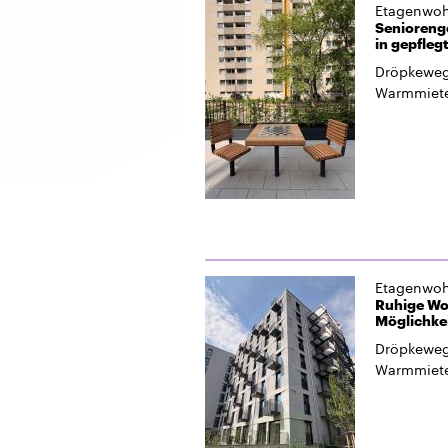
Etagenwo
Senioreng
in gepfleg
Dröpkeweg
Warmmiet
Etagenwo
Ruhige Wo
Möglichkei
Dröpkeweg
Warmmiet