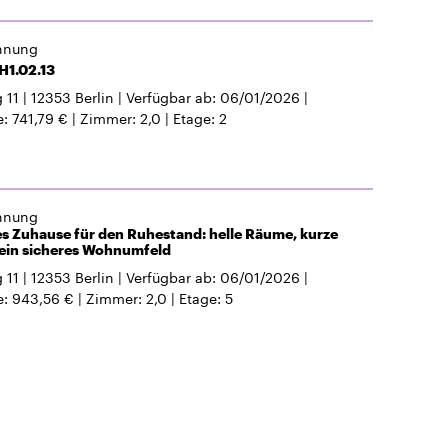
hnung
H1.02.13
 11
12353
Berlin
Verfügbar ab
06/01/2026
e
741,79 €
Zimmer
2,0
Etage
2
hnung
s Zuhause für den Ruhestand: helle Räume, kurze
ein sicheres Wohnumfeld
 11
12353
Berlin
Verfügbar ab
06/01/2026
e
943,56 €
Zimmer
2,0
Etage
5