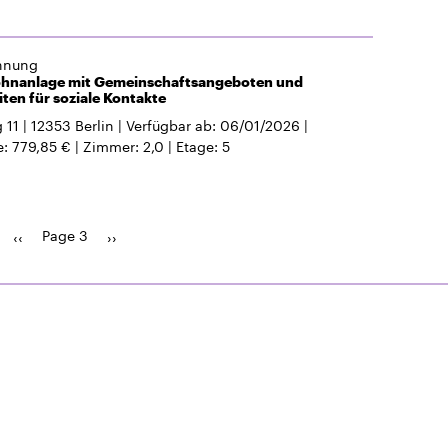
hnung
hnanlage mit Gemeinschaftsangeboten und
ten für soziale Kontakte
 11
12353
Berlin
Verfügbar ab
06/01/2026
e
779,85 €
Zimmer
2,0
Etage
5
Page 3
Previous
‹‹
Pagination
Next
››
page
page