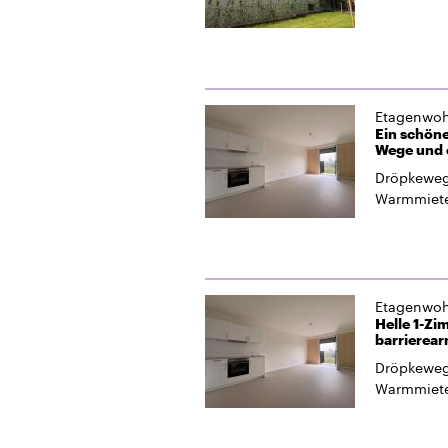
Etagenwo
Ein schöne
Wege und 
Dröpkeweg
Warmmiet
Etagenwo
Helle 1-Z
barrierea
Dröpkeweg
Warmmiet