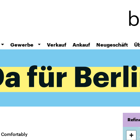
Skip
to
main
content
Gewerbe
Verkauf
Ankauf
Neugeschäft
Üb
Refin
 Comfortably
+