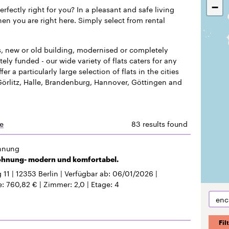
−
perfectly right for you? In a pleasant and safe living
en you are right here. Simply select from rental
s, new or old building, modernised or completely
ely funded - our wide variety of flats caters for any
fer a particularly large selection of flats in the cities
 Görlitz, Halle, Brandenburg, Hannover, Göttingen and
e
83 results found
hnung
nung- modern und komfortabel.
 11
12353
Berlin
Verfügbar ab
06/01/2026
e
760,82 €
Zimmer
2,0
Etage
4
enc
Fil