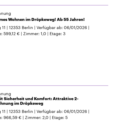
hnung
rmes Wohnen im Dröpkeweg! Ab 55 Jahren!
 11
12353
Berlin
Verfügbar ab
06/01/2026
e
599,12 €
Zimmer
1,0
Etage
3
hnung
 Sicherheit und Komfort: Attraktive 2-
hnung im Dröpkeweg
 11
12353
Berlin
Verfügbar ab
06/01/2026
e
966,59 €
Zimmer
2,0
Etage
5