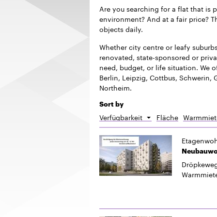
Are you searching for a flat that is 
environment? And at a fair price? Th
objects daily.
Whether city centre or leafy suburb
renovated, state-sponsored or privat
need, budget, or life situation. We of
Berlin, Leipzig, Cottbus, Schwerin,
Northeim.
Sort by
Verfügbarkeit
Fläche
Warmmiet
Sort
descending
Etagenwo
Neubauwoh
Dröpkeweg
Warmmiet