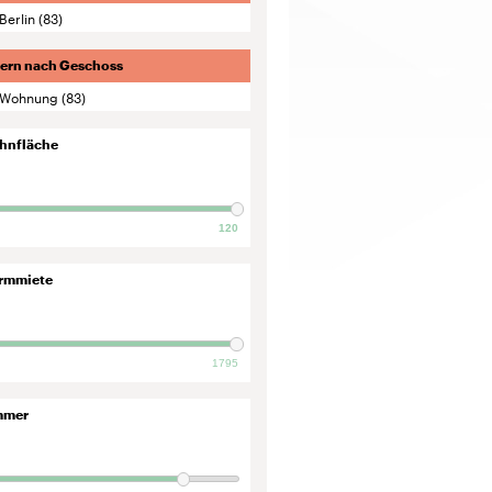
Berlin
(83)
tern nach Geschoss
Wohnung
(83)
hnfläche
120
rmmiete
1795
mmer