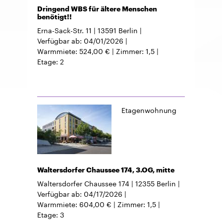
Dringend WBS für ältere Menschen
benötigt!!
Erna-Sack-Str. 11
13591
Berlin
Verfügbar ab
04/01/2026
Warmmiete
524,00 €
Zimmer
1,5
Etage
2
Etagenwohnung
Waltersdorfer Chaussee 174, 3.OG, mitte
Waltersdorfer Chaussee 174
12355
Berlin
Verfügbar ab
04/17/2026
Warmmiete
604,00 €
Zimmer
1,5
Etage
3