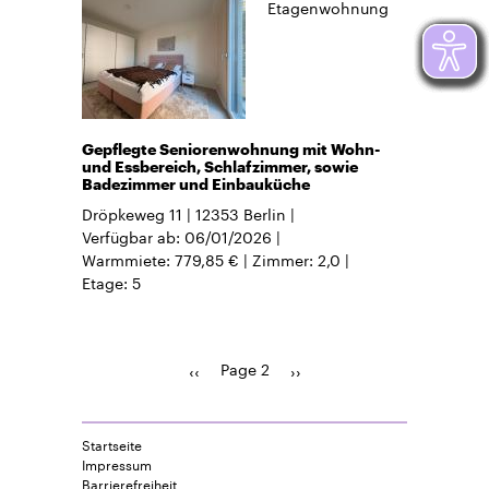
Etagenwohnung
Gepflegte Seniorenwohnung mit Wohn-
und Essbereich, Schlafzimmer, sowie
Badezimmer und Einbauküche
Dröpkeweg 11
12353
Berlin
Verfügbar ab
06/01/2026
Warmmiete
779,85 €
Zimmer
2,0
Etage
5
Page 2
Previous
‹‹
Pagination
Next
››
page
page
Startseite
Impressum
Barrierefreiheit