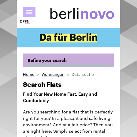
Skip
to
main
DE
EN
content
Refine your search
Home
Wohnungen
Detailsuche
Search Flats
Find Your New Home Fast, Easy and
Comfortably
Are you searching for a flat that is perfectly
right for you? In a pleasant and safe living
environment? And at a fair price? Then you
are right here. Simply select from rental
objects daily.