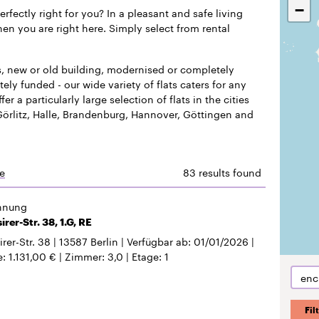
−
perfectly right for you? In a pleasant and safe living
en you are right here. Simply select from rental
s, new or old building, modernised or completely
ely funded - our wide variety of flats caters for any
fer a particularly large selection of flats in the cities
 Görlitz, Halle, Brandenburg, Hannover, Göttingen and
e
83 results found
hnung
rer-Str. 38, 1.G, RE
rer-Str. 38
13587
Berlin
Verfügbar ab
01/01/2026
e
1.131,00 €
Zimmer
3,0
Etage
1
enc
Fil