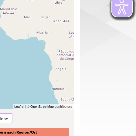
Leaflet
| ©
OpenStreetMap
contributors
lose
tern nach Region/Ort