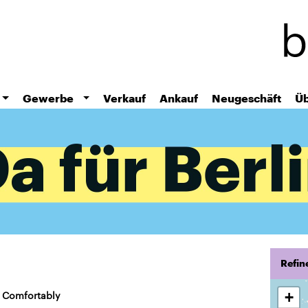
Skip
to
main
content
Gewerbe
Verkauf
Ankauf
Neugeschäft
Üb
Refin
 Comfortably
+