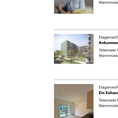
Warmmiet
Etagenwo
Ankommen.
Teterower 
Warmmiet
Etagenwo
Ein Zuhaus
Teterower 
Warmmiet