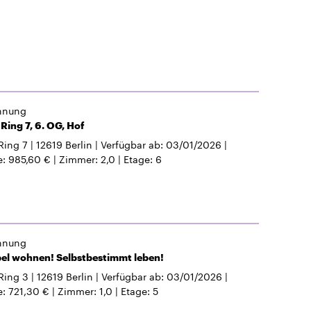
hnung
Ring 7, 6. OG, Hof
Ring 7
12619
Berlin
Verfügbar ab
03/01/2026
e
985,60 €
Zimmer
2,0
Etage
6
hnung
el wohnen! Selbstbestimmt leben!
Ring 3
12619
Berlin
Verfügbar ab
03/01/2026
e
721,30 €
Zimmer
1,0
Etage
5