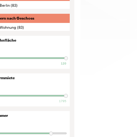
Berlin
(83)
tern nach Geschoss
Wohnung
(83)
hnfläche
120
rmmiete
1795
mmer