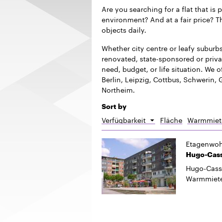
Are you searching for a flat that is 
environment? And at a fair price? Th
objects daily.
Whether city centre or leafy suburb
renovated, state-sponsored or privat
need, budget, or life situation. We of
Berlin, Leipzig, Cottbus, Schwerin,
Northeim.
Sort by
Verfügbarkeit
Fläche
Warmmiet
Sort
descending
Etagenwo
Hugo-Cassi
Hugo-Cassi
Warmmiet