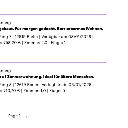
hnung
 gebaut. Für morgen gedacht. Barrierearmes Wohnen.
Ring 7
12619
Berlin
Verfügbar ab
03/01/2026
e
758,20 €
Zimmer
2,0
Etage
1
hnung
e 1 Zimmerwohnung. Ideal für ältere Menschen.
Ring 3
12619
Berlin
Verfügbar ab
03/01/2026
e
710,70 €
Zimmer
1,0
Etage
5
Page 1
Pagination
Next
››
page