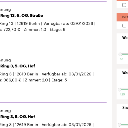
hnung
Ring 13, 6. OG, Straße
Fil
Ring 13
12619
Berlin
Verfügbar ab
03/01/2026
e
722,70 €
Zimmer
1,0
Etage
6
Wo
hnung
30
Ring 3, 5. OG, Hof
Ring 3
12619
Berlin
Verfügbar ab
03/01/2026
Wa
e
986,60 €
Zimmer
2,0
Etage
5
425
Zi
hnung
Ring 3, 5. OG, Hof
Ring 3
12619
Berlin
Verfügbar ab
03/01/2026