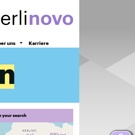
er uns
Karriere
e your search