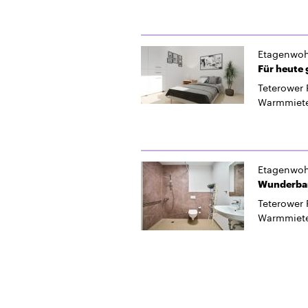
Etagenwo
Für heute
Teterower 
Warmmiet
Etagenwo
Wunderbar
Teterower 
Warmmiet