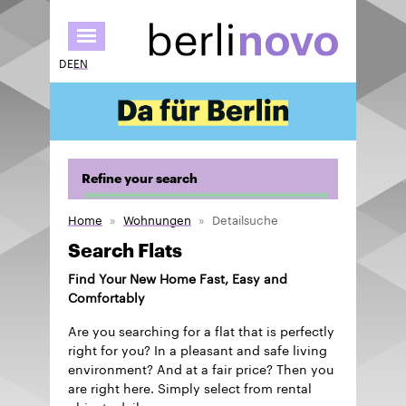
Skip
to
main
DE
EN
content
Refine your search
Home
Wohnungen
Detailsuche
Search Flats
Find Your New Home Fast, Easy and
Comfortably
Are you searching for a flat that is perfectly
right for you? In a pleasant and safe living
environment? And at a fair price? Then you
are right here. Simply select from rental
objects daily.