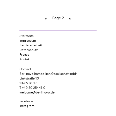
Page 2
Previous
‹‹
Pagination
Next
››
page
page
Startseite
Impressum
Barrierefreiheit
Datenschutz
Presse
Kontakt
Contact
Berlinovo Immobilien Gesellschaft mbH
Linkstraße 10
10785 Berlin
T +49 30 25441-0
welcome@berlinovo.de
facebook
instagram