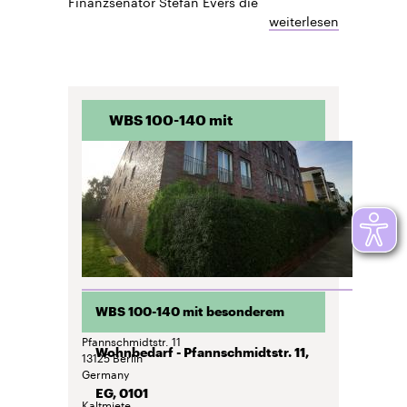
Finanzsenator Stefan Evers die
weiterlesen
WBS 100-140 mit
besonderem Wohnbedarf
- Pfannschmidtstr. 11, EG,
0101
WBS 100-140 mit besonderem
Pfannschmidtstr. 11
Wohnbedarf - Pfannschmidtstr. 11,
13125
Berlin
Germany
EG, 0101
Kaltmiete