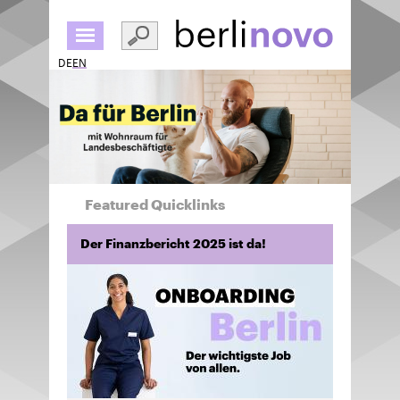
Skip
to
main
DE
EN
content
Featured Quicklinks
Der Finanzbericht 2025 ist da!