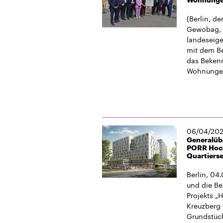
(Berlin, d
Gewobag, 
landeseig
mit dem Be
das Bekenn
Wohnunge
06/04/20
Generalüb
PORR Hoch
Quartiers
Berlin, 04
und die Be
Projekts „H
Kreuzberg
Grundstück