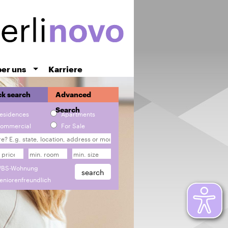
er uns
Karriere
k search
Advanced
Search
esidences
Apartments
ommercial
For Sale
BS-Wohnung
eniorenfreundlich