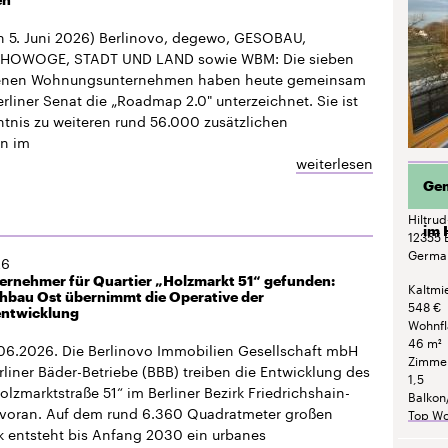
Z
en 5. Juni 2026) Berlinovo, degewo, GESOBAU,
HOWOGE, STADT UND LAND sowie WBM: Die sieben
H
enen Wohnungsunternehmen haben heute gemeinsam
rliner Senat die „Roadmap 2.0" unterzeichnet. Sie ist
tnis zu weiteren rund 56.000 zusätzlichen
n im
weiterlesen
Gem
Hiltru
im 
12355
Germa
26
ernehmer für Quartier „Holzmarkt 51“ gefunden:
Kaltmi
bau Ost übernimmt die Operative der
548 €
entwicklung
Wohnf
46 m²
.06.2026. Die Berlinovo Immobilien Gesellschaft mbH
Zimme
rliner Bäder-Betriebe (BBB) treiben die Entwicklung des
1,5
olzmarktstraße 51“ im Berliner Bezirk Friedrichshain-
Balkon
 voran. Auf dem rund 6.360 Quadratmeter großen
Top Wo
 entsteht bis Anfang 2030 ein urbanes