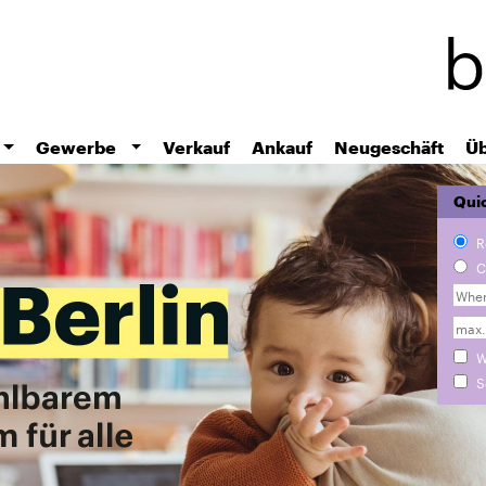
Skip
to
main
content
Gewerbe
Verkauf
Ankauf
Neugeschäft
Üb
Quic
R
C
W
S