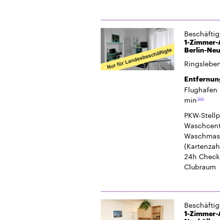
Flughafen 
min
PKW-Stellp
Waschcent
Waschmasc
(Kartenzah
24h Check
Clubraum
Beschäfti
1-Zimmer-A
Neukölln
Dröpkeweg
Entfernun
Flughafen 
min
PKW-Stellp
Waschcent