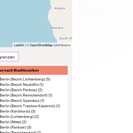
grenzen
ter nach Stadtbezirken
Berlin (Bezirk Lichtenberg)
(5)
Berlin (Bezirk Neukölln)
(1)
Berlin (Bezirk Pankow)
(2)
Berlin (Bezirk Reinickendorf)
(1)
Berlin (Bezirk Spandau)
(1)
Berlin (Bezirk Treptow-Köpenick)
(1)
Berlin (Karlshorst)
(3)
Berlin (Lichtenberg)
(2)
Berlin (Mitte)
(2)
Berlin (Pankow)
(3)
Berlin (Reinickendorf)
(1)
Berlin (Treptow-Köpenick)
(4)
Charlottenburg-Wilmersdorf
(2)
Friedrichshain-Kreuzberg
(4)
Lichtenberg
(21)
Marzahn-Hellersdorf
(2)
Mitte
(14)
Neukölln
(9)
Spandau
(5)
Steglitz-Zehlendorf
(7)