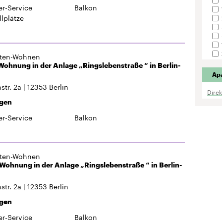
str. 2a
12353
Berlin
Dire
gen
r-Service
Balkon
gten-Wohnen
ohnung in der Anlage „Ringslebenstraße “ in Berlin-
str. 2a
12353
Berlin
gen
r-Service
Balkon
gten-Wohnen
partment in der Anlage „Ringslebenstraße 2“ in
kölln
straße 2
12353
Berlin
Hauptbahnhof
25 min
gen