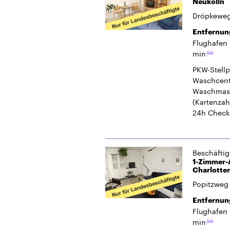
Waschmasc
(Kartenzah
24h Check
Beschäfti
1-Zimmer-A
Charlotte
Popitzweg 
Entfernun
Flughafen 
min
PKW-Stellp
Waschcent
Waschmasc
(Kartenzah
24h Check
1
2
3
4