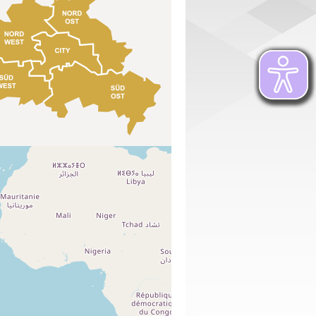
Leaflet
| ©
OpenStreetMap
contributors