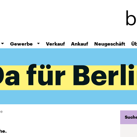
Direkt
zum
Inhalt
Gewerbe
Verkauf
Ankauf
Neugeschäft
Üb
he
Suche
he.
die Suche nach dem richtigen Apartment sein. Hier
 Über die Verfügbarkeiten informiert Sie gern unser
 die Suchmaske Ihre Präferenzen bezüglich der Berlin-
119 Ergebnisse gefunden