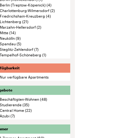
Tempelhof-Schöneberg
(1)
fügbarkeit
Nur verfügbare Apartments
gebote
Beschäftigten-Wohnen
(48)
Studierende
(35)
Central Home
(22)
Azubi
(7)
mmer
1-Zimmer-Apartment
(60)
1,5-Zimmer-Apartment
(3)
2-Zimmer-Apartment
(27)
3-Zimmer-Apartment
(15)
4-Zimmer-Apartment
(2)
1-Zimmer-Suite
(2)
2-Zimmer-Suite
(2)
artmentanlage