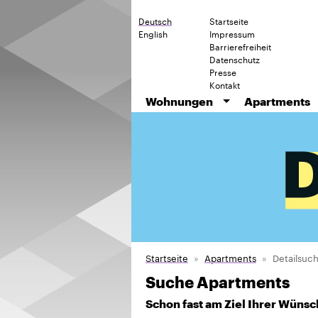
Deutsch
Startseite
English
Impressum
Barrierefreiheit
Datenschutz
Presse
Kontakt
Wohnungen
Apartments
Startseite
Apartments
Detailsuc
Suche Apartments
Schon fast am Ziel Ihrer Wünsc
So schnell und übersichtlich kann 
finden Sie unsere Apartmentanlagen.
Vermietungsbüro. Bitte geben Sie in
Region, Größe und Preis ein.
Sortierung nach
Datum
Zimmer
Miete
Absteigend
sortieren