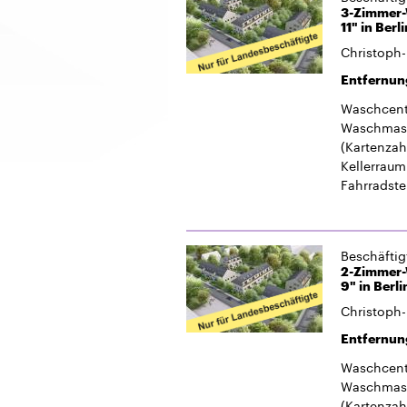
Kellerraum
Fahrradste
Beschäfti
2-Zimmer-
9" in Berl
Christoph-
Entfernun
Waschcent
Waschmasc
(Kartenzah
Kellerraum
Fahrradste
Beschäfti
1-Zimmer-A
Berlin-Neu