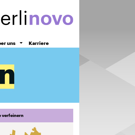
er uns
Karriere
 verfeinern