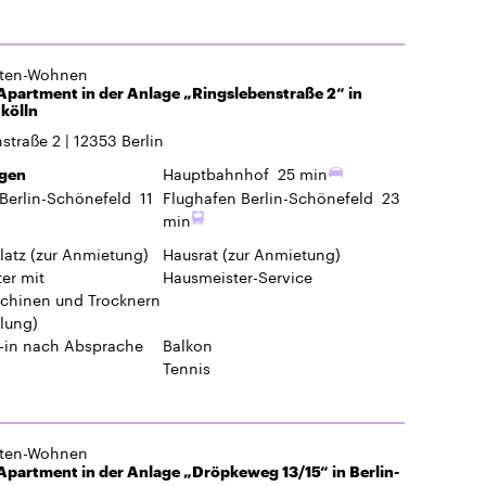
Berlin-Schönefeld
11
Flughafen Berlin-Schönefeld
23
min
latz
(zur Anmietung)
Hausrat
(zur Anmietung)
er mit
Hausmeister-Service
hinen und Trocknern
lung)
-in
nach Absprache
Balkon
Tennis
gten-Wohnen
partment in der Anlage „Dröpkeweg 13/15“ in Berlin-
 13,15
12353
Berlin
Hauptbahnhof
25 min
gen
Berlin-Schönefeld
14
Flughafen Berlin-Schönefeld
32
min
latz
(zur Anmietung)
Hausrat
(zur Anmietung)
er mit
Hausmeister-Service