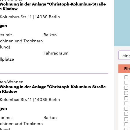
Fahrradraum
ein
llplätze
Fil
gten-Wohnen
Wohnung in der Anlage "Christoph-Kolumbus-Straße
in Kladow
Kolumbus-Str. 11
14089
Berlin
gen
er mit
Balkon
hinen und Trocknern
lung)
Fahrradraum
llplätze
gten-Wohnen
partment in der Anlage „Ringslebenstraße 1“ in
kölln