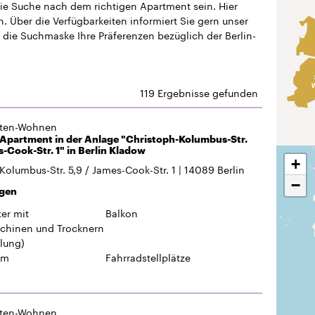
gten-Wohnen
 Apartment in der Anlage "Christoph-Kolumbus-Str.
s-Cook-Str. 1" in Berlin Kladow
+
Kolumbus-Str. 5,9 / James-Cook-Str. 1
14089
Berlin
−
gen
er mit
Balkon
hinen und Trocknern
lung)
um
Fahrradstellplätze
gten-Wohnen
Wohnung in der Anlage "Christoph-Kolumbus-Straße
lin Kladow
Kolumbus-Str. 11
14089
Berlin
gen
er mit
Balkon
hinen und Trocknern
lung)