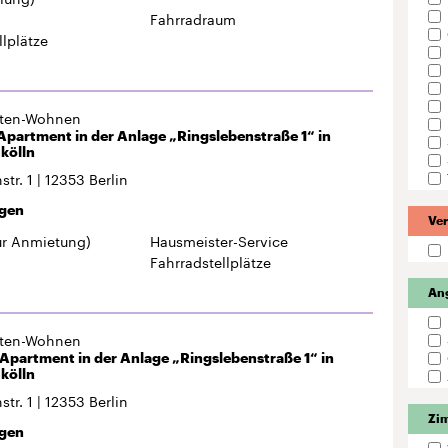
tr. 1
12353
Berlin
gen
Ver
ur Anmietung)
Hausmeister-Service
Fahrradstellplätze
An
gten-Wohnen
partment in der Anlage „Ringslebenstraße 1“ in
kölln
tr. 1
12353
Berlin
Zi
gen
r-Service
Balkon
llplätze
gten-Wohnen
ohnung in der Anlage „Ringslebenstraße “ in Berlin-
Ap