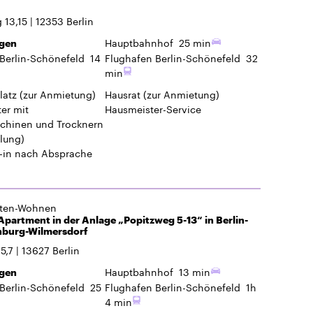
hinen und Trocknern
lung)
-in
nach Absprache
gten-Wohnen
partment in der Anlage „Popitzweg 5-13“ in Berlin-
nburg-Wilmersdorf
5,7
13627
Berlin
Hauptbahnhof
13 min
gen
Berlin-Schönefeld
25
Flughafen Berlin-Schönefeld
1h
4 min
latz
(zur Anmietung)
Hausrat
(zur Anmietung)
er mit
Hausmeister-Service
hinen und Trocknern
lung)
-in
nach Absprache
…
5
6
7
8
9
Letzte »