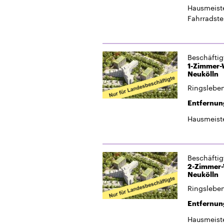
Ringsleben
Entfernun
Hausmeiste
Beschäfti
2-Zimmer-W
Neukölln
Ringsleben
Entfernun
Hausmeiste
Beschäfti
1-Zimmer-A
Berlin-Neu
Ringsleben
Entfernun