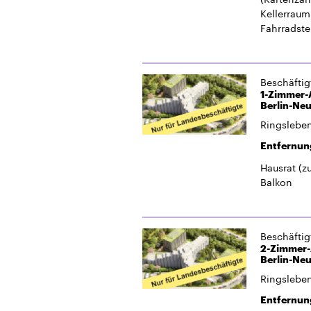
Ringslebens
Entfernun
Hausrat
(z
Balkon
Beschäfti
2-Zimmer-A
Berlin-Neu
Ringslebens
Entfernun
Hausmeiste
Fahrradste
Beschäfti
1-Zimmer-W
Neukölln