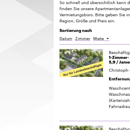
Beschäfti
1-Zimmer-
5,9 / Jame
Christoph-
Entfernun
Waschcent
Waschmasc
(Kartenzah
Fahrradra
Beschäfti
3-Zimmer-
11" in Ber
Christoph-
Entfernun
Waschcent
Waschmasc
(Kartenzah