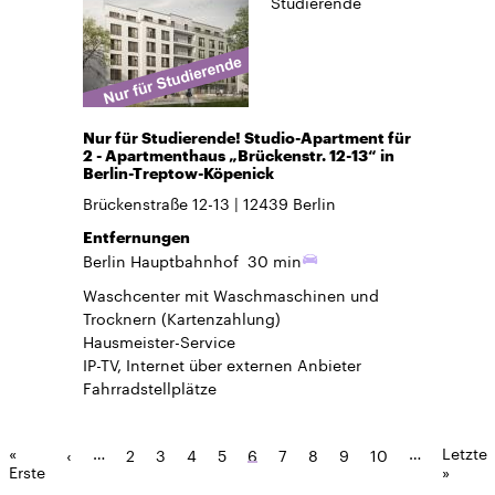
Studierende
Nur für Studierende! Studio-Apartment für
2 - Apartmenthaus „Brückenstr. 12-13“ in
Berlin-Treptow-Köpenick
Brückenstraße 12-13
12439
Berlin
Entfernungen
Berlin Hauptbahnhof
30 min
Waschcenter mit Waschmaschinen und
Trocknern (Kartenzahlung)
Hausmeister-Service
IP-TV, Internet über externen Anbieter
Fahrradstellplätze
«
…
…
Letzte
‹
2
3
4
5
6
7
8
9
10
Erste
»