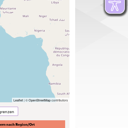
Leaflet
| ©
OpenStreetMap
contributors
grenzen
tern nach Region/Ort