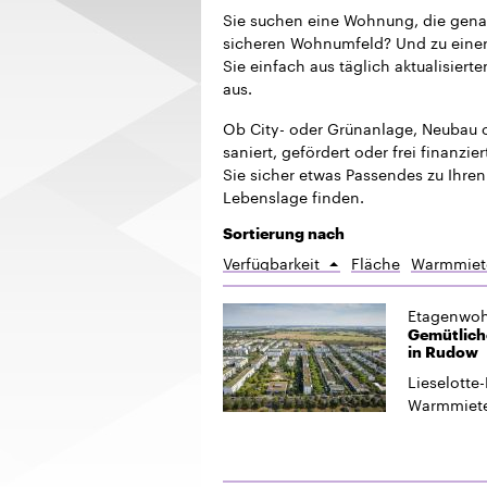
Sie suchen eine Wohnung, die gena
sicheren Wohnumfeld? Und zu einer 
Sie einfach aus täglich aktualisie
aus.
Ob City- oder Grünanlage, Neubau o
saniert, gefördert oder frei finanzi
Sie sicher etwas Passendes zu Ihren
Lebenslage finden.
Sortierung nach
Verfügbarkeit
Fläche
Warmmiet
Aufsteigend
sortieren
Etagenwo
Gemütliche
in Rudow
Lieselotte-
Warmmiet