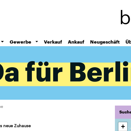
Direkt
zum
Inhalt
Gewerbe
Verkauf
Ankauf
Neugeschäft
Üb
he
Suche
ns neue Zuhause
+