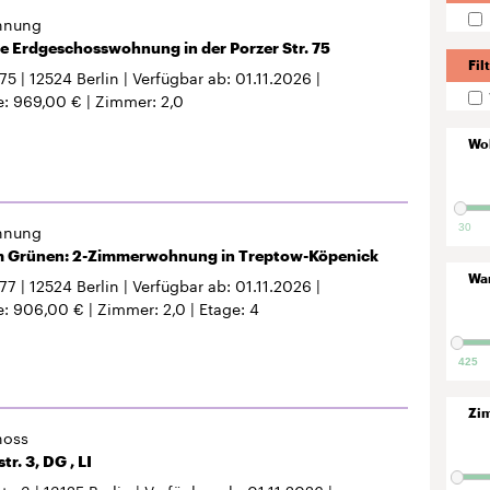
hnung
e Erdgeschosswohnung in der Porzer Str. 75
Fil
 75
12524
Berlin
Verfügbar ab
01.11.2026
e
969,00 €
Zimmer
2,0
Wo
hnung
30
 Grünen: 2-Zimmerwohnung in Treptow-Köpenick
Wa
 77
12524
Berlin
Verfügbar ab
01.11.2026
e
906,00 €
Zimmer
2,0
Etage
4
425
Zi
hoss
r. 3, DG , LI