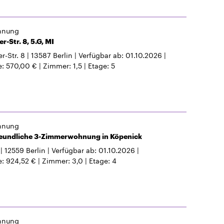
hnung
r-Str. 8, 5.G, MI
r-Str. 8
13587
Berlin
Verfügbar ab
01.10.2026
e
570,00 €
Zimmer
1,5
Etage
5
hnung
reundliche 3-Zimmerwohnung in Köpenick
12559
Berlin
Verfügbar ab
01.10.2026
e
924,52 €
Zimmer
3,0
Etage
4
hnung