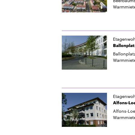
Beerbaumst
Warmmiet
Etagenwo
Ballonplat
Ballonplatz
Warmmiet
Etagenwo
Alfons-Loe
Alfons-Loe
Warmmiet