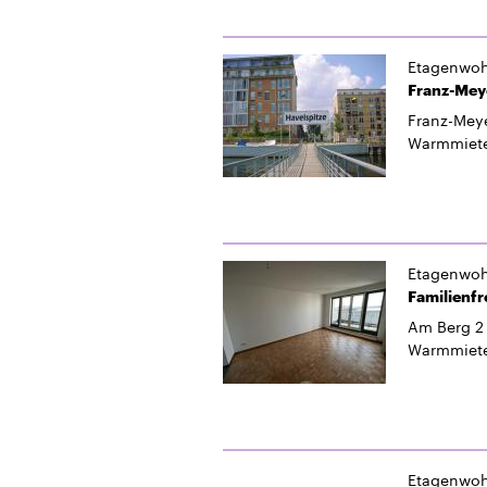
Etagenwo
Franz-Meye
Franz-Meye
Warmmiet
Etagenwo
Familienf
Am Berg 2
Warmmiet
Etagenwo