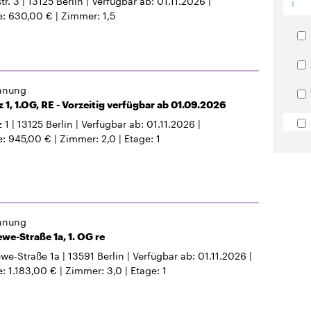
r. 3
13125
Berlin
Verfügbar ab
01.11.2026
1
e
630,00 €
Zimmer
1,5
hnung
z 1, 1.OG, RE - Vorzeitig verfügbar ab 01.09.2026
 1
13125
Berlin
Verfügbar ab
01.11.2026
e
945,00 €
Zimmer
2,0
Etage
1
hnung
we-Straße 1a, 1. OG re
we-Straße 1a
13591
Berlin
Verfügbar ab
01.11.2026
e
1.183,00 €
Zimmer
3,0
Etage
1