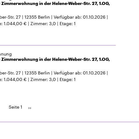
 Zimmerwohnung in der Helene-Weber-Str. 27, 1.OG,
er-Str. 27
12355
Berlin
Verfügbar ab
01.10.2026
e
1.044,00 €
Zimmer
3,0
Etage
1
hnung
 Zimmerwohnung in der Helene-Weber-Str. 27, 1.OG,
er-Str. 27
12355
Berlin
Verfügbar ab
01.10.2026
e
1.044,00 €
Zimmer
3,0
Etage
1
Seite 1
Seitennummerierung
Nächste
››
Seite