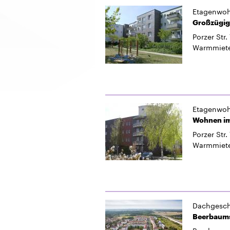
Etagenwo
Großzügig
Porzer Str.
Warmmiet
Etagenwo
Wohnen im
Porzer Str.
Warmmiet
Dachgesc
Beerbaumst