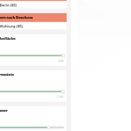
Berlin
(85)
tern nach Geschoss
Wohnung
(85)
hnfläche
120
rmmiete
1795
mmer