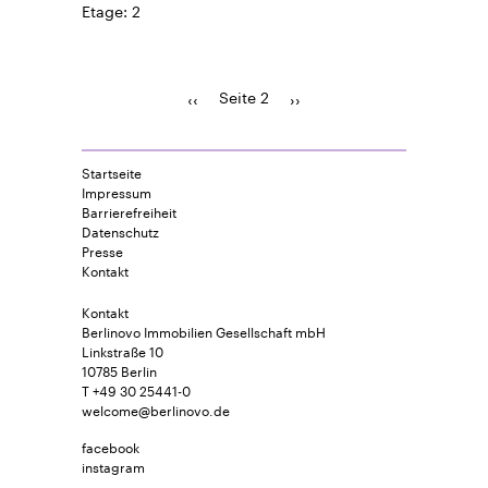
Etage
2
Seite 2
Vorherige
‹‹
Seitennummerierung
Nächste
››
Seite
Seite
Startseite
Impressum
Barrierefreiheit
Datenschutz
Presse
Kontakt
Kontakt
Berlinovo Immobilien Gesellschaft mbH
Linkstraße 10
10785 Berlin
T +49 30 25441-0
welcome@berlinovo.de
facebook
instagram