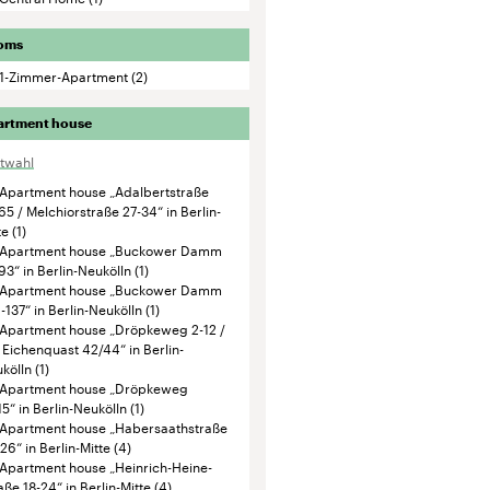
oms
1-Zimmer-Apartment
(2)
artment house
ktwahl
Apartment house „Adalbertstraße
65 / Melchiorstraße 27-34“ in Berlin-
te
(1)
Apartment house „Buckower Damm
93“ in Berlin-Neukölln
(1)
Apartment house „Buckower Damm
-137“ in Berlin-Neukölln
(1)
Apartment house „Dröpkeweg 2-12 /
Eichenquast 42/44“ in Berlin-
kölln
(1)
Apartment house „Dröpkeweg
15“ in Berlin-Neukölln
(1)
Apartment house „Habersaathstraße
26“ in Berlin-Mitte
(4)
Apartment house „Heinrich-Heine-
aße 18-24“ in Berlin-Mitte
(4)