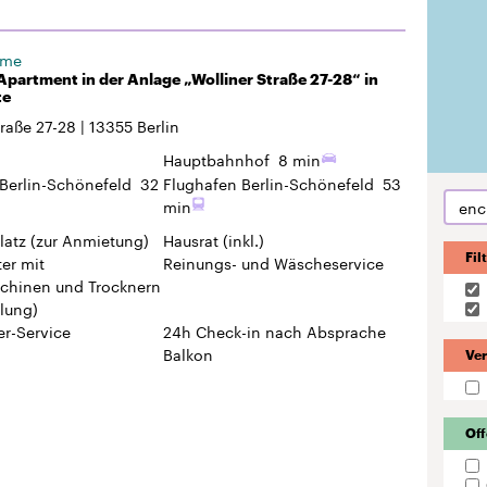
ome
partment in der Anlage „Wolliner Straße 27-28“ in
te
traße 27-28
13355
Berlin
Hauptbahnhof
8 min
Berlin-Schönefeld
32
Flughafen Berlin-Schönefeld
53
min
enc
latz
(zur Anmietung)
Hausrat
(inkl.)
Fil
er mit
Reinungs- und Wäscheservice
hinen und Trocknern
lung)
r-Service
24h Check-in
nach Absprache
Balkon
Ver
Off