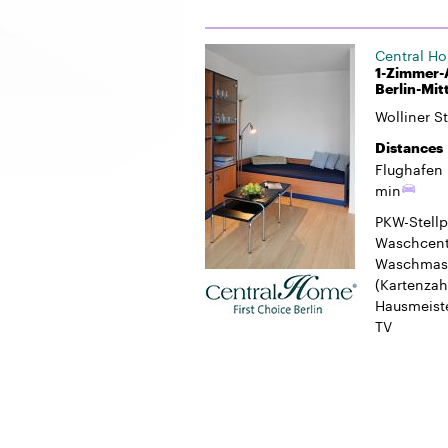
Central H
1-Zimmer-A
Berlin-Mit
Wolliner S
Distances
Flughafen 
min
PKW-Stellp
Waschcent
Waschmasc
(Kartenzah
Hausmeiste
TV