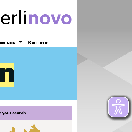
er uns
Karriere
e your search