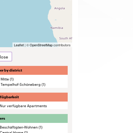
Leaflet
| ©
OpenStreetMap
contributors
lose
ter by district
Mitte
(1)
Tempelhof-Schöneberg
(1)
fügbarkeit
Nur verfügbare Apartments
ers
Beschäftigten-Wohnen
(1)
Central Home
(1)