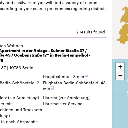
y and easily. Here you will find a variety of current
according to your search preferences regarding district,
2 results found
gten-Wohnen
partment in der Anlage „Kulmer Straße 37 /
e 45 / Goebenstraße 17“ in Berlin-Tempelhof-
rg
+
. 37
10783
Berlin
−
Hauptbahnhof
8 min
Berlin-Schönefeld
21
Flughafen Berlin-Schönefeld
43
min
latz
(zur Anmietung)
Hausrat
(zur Anmietung)
er mit
Hausmeister-Service
hinen und Trocknern
lung)
-in
nach Absprache