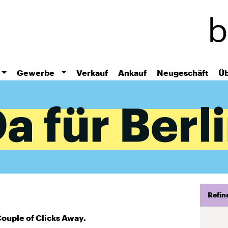
Skip
to
main
content
Gewerbe
Verkauf
Ankauf
Neugeschäft
Üb
Refin
Couple of Clicks Away.