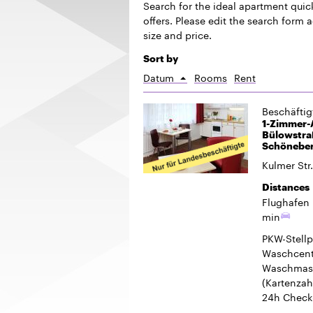
Search for the ideal apartment quickl
offers. Please edit the search form 
size and price.
Sort by
Datum
Rooms
Rent
Sort
ascending
Beschäfti
1-Zimmer-A
Bülowstraß
Schönebe
Kulmer Str
Distances
Flughafen 
min
PKW-Stellp
Waschcent
Waschmasc
(Kartenzah
24h Check