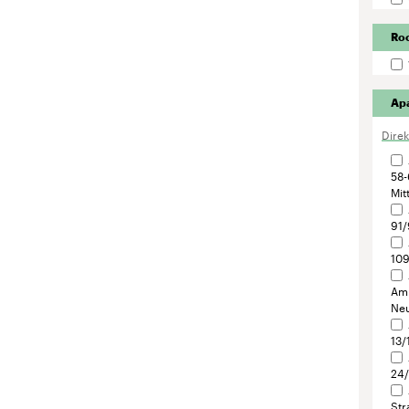
Ro
Ap
Dire
58-
Mit
91/
109
Am 
Neu
13/
24/
Str