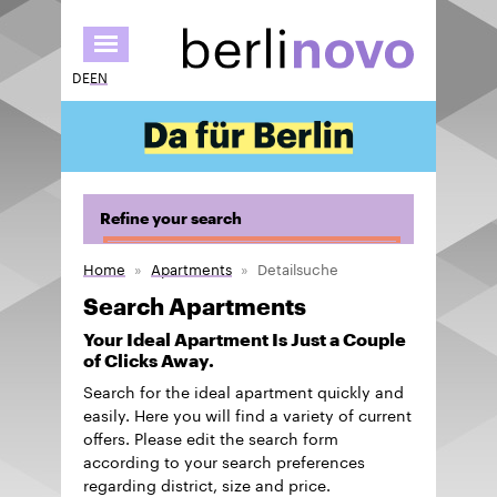
Skip
to
main
DE
EN
content
Refine your search
Home
Apartments
Detailsuche
Search Apartments
Your Ideal Apartment Is Just a Couple
of Clicks Away.
Search for the ideal apartment quickly and
easily. Here you will find a variety of current
offers. Please edit the search form
according to your search preferences
regarding district, size and price.