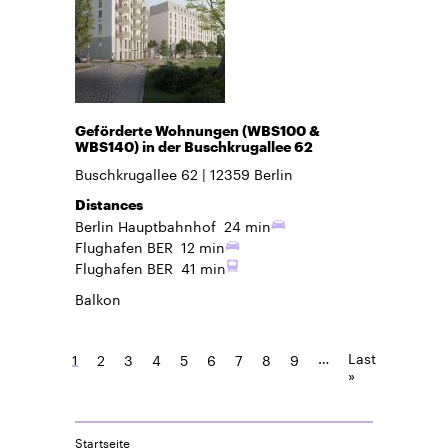
Geförderte Wohnungen (WBS100 &
WBS140) in der Buschkrugallee 62
Buschkrugallee 62
12359
Berlin
Distances
Berlin Hauptbahnhof
24 min
Flughafen BER
12 min
Flughafen BER
41 min
Balkon
…
Last
1
2
3
4
5
6
7
8
9
»
Startseite