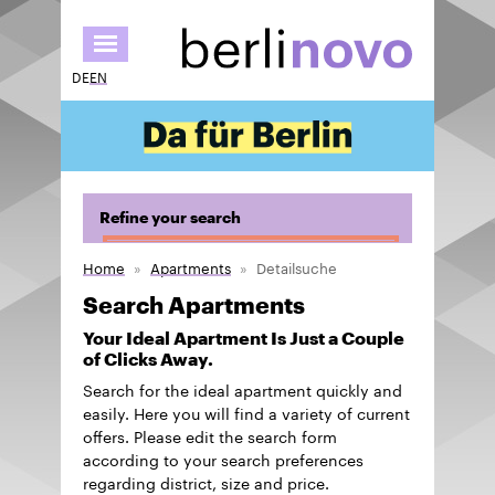
Skip
to
main
DE
EN
content
Refine your search
Home
Apartments
Detailsuche
Search Apartments
Your Ideal Apartment Is Just a Couple
of Clicks Away.
Search for the ideal apartment quickly and
easily. Here you will find a variety of current
offers. Please edit the search form
according to your search preferences
regarding district, size and price.