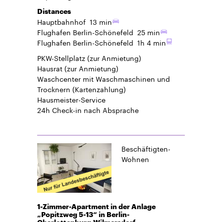
Distances
Hauptbahnhof
13 min
Flughafen Berlin-Schönefeld
25 min
Flughafen Berlin-Schönefeld
1h 4 min
PKW-Stellplatz
(zur Anmietung)
Hausrat
(zur Anmietung)
Waschcenter mit Waschmaschinen und
Trocknern (Kartenzahlung)
Hausmeister-Service
24h Check-in
nach Absprache
Beschäftigten-
Wohnen
1-Zimmer-Apartment in der Anlage
„Popitzweg 5-13“ in Berlin-