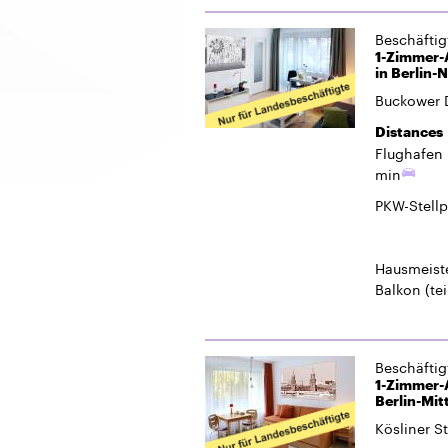
min
PKW-Stellp
Hausmeiste
Balkon
(tei
Beschäfti
1-Zimmer-A
Berlin-Mit
Kösliner St
Distances
Flughafen 
min
PKW-Stellp
Waschcent
Waschmasc
(Kartenzah