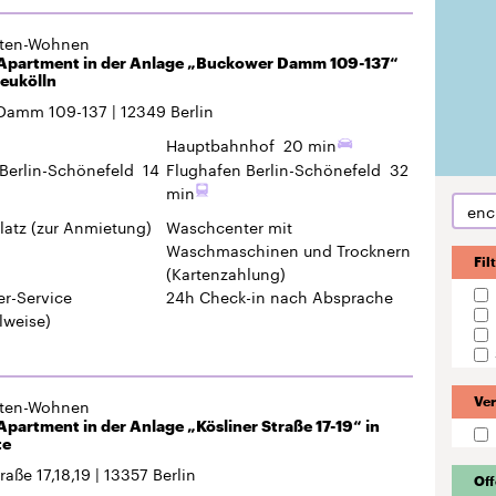
min
enc
latz
(zur Anmietung)
Waschcenter mit
Waschmaschinen und Trocknern
Fil
(Kartenzahlung)
r-Service
24h Check-in
nach Absprache
lweise)
gten-Wohnen
Ver
partment in der Anlage „Kösliner Straße 17-19“ in
te
raße 17,18,19
13357
Berlin
Off
Hauptbahnhof
8 min
Berlin-Schönefeld
31
Flughafen Berlin-Schönefeld
57
min
Ro
latz
(zur Anmietung)
Hausrat
(zur Anmietung)
er mit
Hausmeister-Service
hinen und Trocknern
lung)