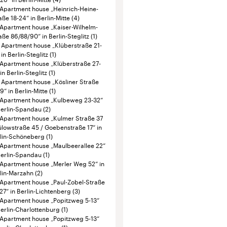
19“ in Berlin-Mitte
(1)
Apartment house „Kulbeweg 23-32“
Berlin-Spandau
(2)
Apartment house „Kulmer Straße 37
ülowstraße 45 / Goebenstraße 17“ in
lin-Schöneberg
(1)
Apartment house „Maulbeerallee 22“
Berlin-Spandau
(1)
Apartment house „Merler Weg 52“ in
lin-Marzahn
(2)
Apartment house „Paul-Zobel-Straße
27“ in Berlin-Lichtenberg
(3)
Apartment house „Popitzweg 5-13“
Berlin-Charlottenburg
(1)
Apartment house „Popitzweg 5-13“
Berlin-Charlottenburg
(1)
Apartment house „Rhinstraße 51-77“
Berlin-Lichtenberg
(4)
Apartment house „Rhinstraße 87-
“ in Berlin-Lichtenberg
(4)
Apartment house „Rhinstraße 157“ in
lin-Neukölln
(3)
Apartment house „Rhinstraße
/163“ in Berlin-Lichtenberg
(3)
Apartment house „Ringslebenstraße