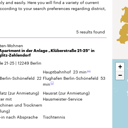
partment in der Anlage „Klüberstraße 21-25“ in
glitz-Zehlendorf
ße 21-25
12249
Berlin
+
Hauptbahnhof
23 min
−
Berlin-Schönefeld
22
Flughafen Berlin-Schönefeld
53
min
latz
(zur Anmietung)
Hausrat
(zur Anmietung)
er mit
Hausmeister-Service
hinen und Trocknern
lung)
-in
nach Absprache
Tischtennis
gten-Wohnen
Apartment in der Anlage „Buckower Damm 109-137“
Neukölln
Damm 109-137
12349
Berlin
Hauptbahnhof
20 min
Berlin-Schönefeld
14
Flughafen Berlin-Schönefeld
32