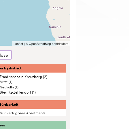
lose
ter by district
Friedrichshain-Kreuzberg
(2)
Mitte
(1)
Neukölln
(1)
Steglitz-Zehlendorf
(1)
fügbarkeit
Nur verfügbare Apartments
ers
Beschäftigten-Wohnen
(3)
Central Home
(2)
oms
1-Zimmer-Apartment
(4)
1-Zimmer-Suite
(1)