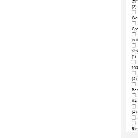
Str
(1)
103
(4)
Ber
64 
(4)
Rin