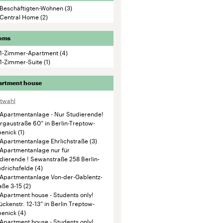
artment house
ktwahl
Apartmentanlage - Nur Studierende!
rgaustraße 60“ in Berlin-Treptow-
enick
(1)
Apartmentanlage Ehrlichstraße
(3)
Apartmentanlage nur für
dierende ! Sewanstraße 258 Berlin-
edrichsfelde
(4)
Apartmentanlage Von-der-Gablentz-
aße 3-15
(2)
Apartment house - Students only!
ückenstr. 12-13“ in Berlin Treptow-
enick
(4)
Apartment house - Students only!
orkower Straße 205 A“ in Berlin-
htenberg
(2)
Apartment house - Students only
lma-Lagerlöf-Str. 10-16, 13189
lin-Pankow"
(2)
Apartment house - „Gotthardstraße
 in Berlin-Reinickendorf
(1)
Apartment house „Adalbertstraße
65 / Melchiorstraße 27-34“ in Berlin-