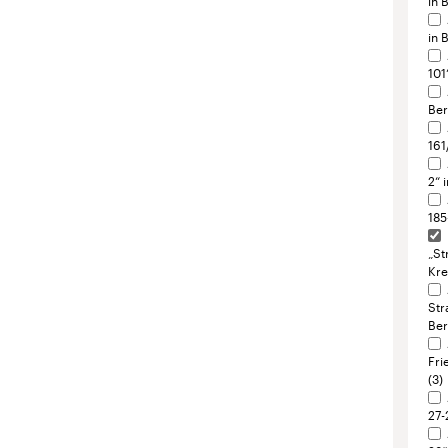
2“ 
185
„St
Kr
Str
Ber
Fri
(3)
27-
23“
(2)
Woh
Gr
in 