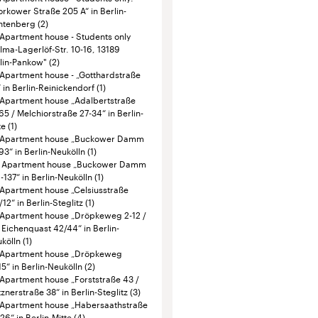
te
(1)
Apartment house „Buckower Damm
93“ in Berlin-Neukölln
(1)
Apartment house „Buckower Damm
-137“ in Berlin-Neukölln
(1)
Apartment house „Celsiusstraße
/12“ in Berlin-Steglitz
(1)
Apartment house „Dröpkeweg 2-12 /
Eichenquast 42/44“ in Berlin-
kölln
(1)
Apartment house „Dröpkeweg
15“ in Berlin-Neukölln
(2)
Apartment house „Forststraße 43 /
tznerstraße 38“ in Berlin-Steglitz
(3)
Apartment house „Habersaathstraße
26“ in Berlin-Mitte
(4)
Apartment house „Heinrich-Heine-
aße 18-24“ in Berlin-Mitte
(4)
Apartment house „Kaiser-Wilhelm-
aße 86/88/90“ in Berlin-Steglitz
(1)
Apartment house „Klüberstraße 21-
 in Berlin-Steglitz
(1)
Apartment house „Klüberstraße 27-
 in Berlin-Steglitz
(1)
Apartment house „Kösliner Straße