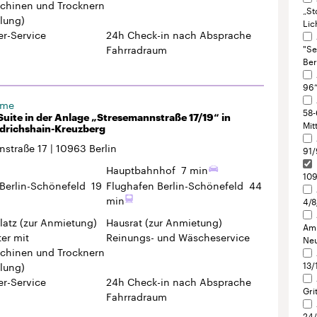
uite in der Anlage „Stresemannstraße 17/19“ in
Mit
edrichshain-Kreuzberg
nstraße 17
10963
Berlin
91/
Hauptbahnhof
7 min
109
Berlin-Schönefeld
19
Flughafen Berlin-Schönefeld
44
min
4/8
latz
(zur Anmietung)
Hausrat
(zur Anmietung)
Am 
er mit
Reinungs- und Wäscheservice
Neu
hinen und Trocknern
13/
lung)
r-Service
24h Check-in
nach Absprache
Gri
Fahrradraum
24/
Str
Str
25“
31“