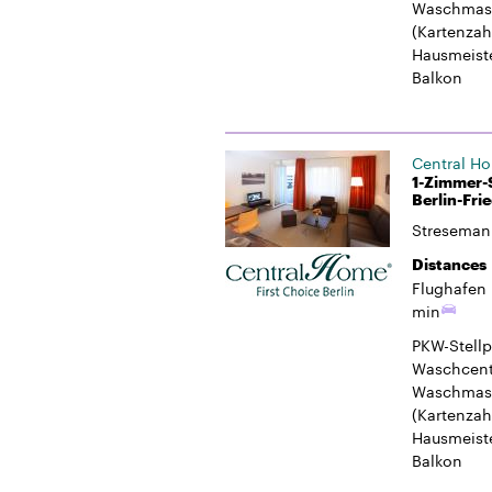
1-Zimmer-S
Berlin-Fri
Streseman
Distances
Flughafen 
min
PKW-Stellp
Waschcent
Waschmasc
(Kartenzah
Hausmeiste
Balkon