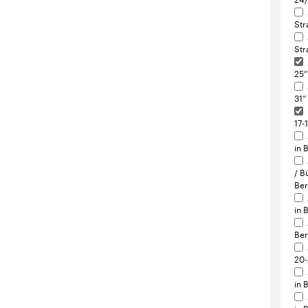
17-
in 
/ B
Ber
in 
Ber
20-
in 
in 
in 
101
Ber
161