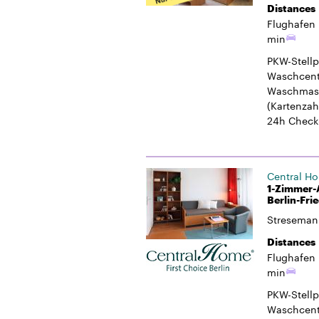
24h Check
Central H
1-Zimmer-
Berlin-Fri
Streseman
Distances
Flughafen 
min
PKW-Stellp
Waschcent
Waschmasc
(Kartenzah
Hausmeiste
Balkon
Central H