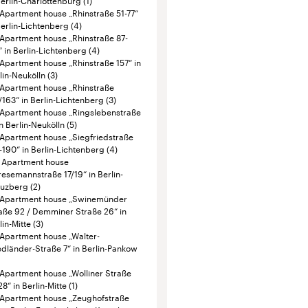
in Berlin-Neukölln
(5)
Apartment house „Siegfriedstraße
-190“ in Berlin-Lichtenberg
(4)
Apartment house
resemannstraße 17/19“ in Berlin-
euzberg
(2)
Apartment house „Swinemünder
aße 92 / Demminer Straße 26“ in
lin-Mitte
(3)
Apartment house „Walter-
edländer-Straße 7“ in Berlin-Pankow
Apartment house „Wolliner Straße
28“ in Berlin-Mitte
(1)
Apartment house „Zeughofstraße
 in Berlin-Friedrichshain-Kreuzberg
Generationsübergreifendes
nquartier Iranische Straße 4
(4)
Mietwohnungsquartier Berlin
eenpark
(4)
Modern wohnen in attraktiver Lage
der Storkower Straße 220
(2)
Nur für Studierende! Friedenhorster