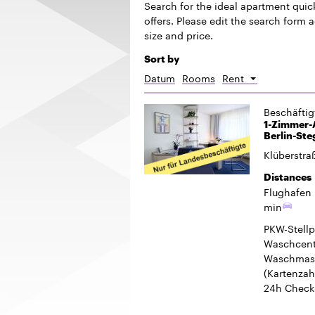
1-Zimmer-A
Berlin-Ste
Klüberstra
Distances
Flughafen 
min
PKW-Stellp
Waschcent
Waschmasc
(Kartenzah
24h Check
Beschäfti
1-Zimmer-
in Berlin-
Buckower 
Distances
Flughafen 