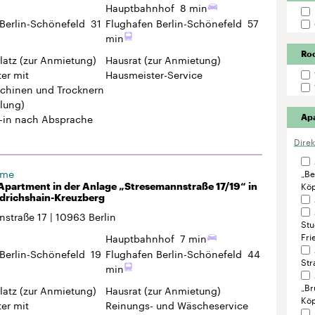
-in
nach Absprache
Ap
Dire
ome
„Be
Köp
Apartment in der Anlage „Stresemannstraße 17/19“ in
edrichshain-Kreuzberg
nstraße 17
10963
Berlin
Stu
Fri
Hauptbahnhof
7 min
Berlin-Schönefeld
19
Flughafen Berlin-Schönefeld
44
Str
min
„Br
latz
(zur Anmietung)
Hausrat
(zur Anmietung)
Köp
er mit
Reinungs- und Wäscheservice
hinen und Trocknern
„St
lung)
Lic
r-Service
24h Check-in
nach Absprache
"Se
Fahrradraum
Ber
96“
ome
58-