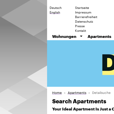
Deutsch
Startseite
English
Impressum
Barrierefreiheit
Datenschutz
Presse
Kontakt
Wohnungen
Apartments
Home
Apartments
Detailsuche
Search Apartments
Your Ideal Apartment Is Just a 
Search for the ideal apartment quickl
offers. Please edit the search form 
size and price.
Sort by
Datum
Rooms
Rent
Sort
descending
Beschäfti