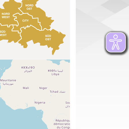
Leaflet
| ©
OpenStreetMap
contributors