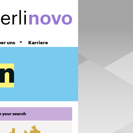
er uns
Karriere
e your search