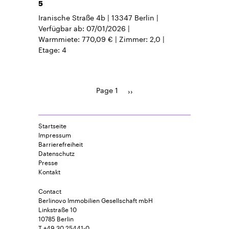
5
Iranische Straße 4b
13347
Berlin
Verfügbar ab
07/01/2026
Warmmiete
770,09 €
Zimmer
2,0
Etage
4
Page 1
Pagination
Next
››
page
Startseite
Impressum
Barrierefreiheit
Datenschutz
Presse
Kontakt
Contact
Berlinovo Immobilien Gesellschaft mbH
Linkstraße 10
10785 Berlin
T +49 30 25441-0