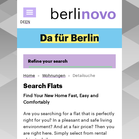
Skip
to
main
DE
EN
content
Refine your search
Home
Wohnungen
Detailsuche
Search Flats
Find Your New Home Fast, Easy and
Comfortably
Are you searching for a flat that is perfectly
right for you? In a pleasant and safe living
environment? And at a fair price? Then you
are right here. Simply select from rental
objects daily.