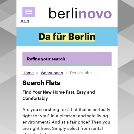
Skip
to
main
DE
EN
content
Refine your search
Home
Wohnungen
Detailsuche
Search Flats
Find Your New Home Fast, Easy and
Comfortably
Are you searching for a flat that is perfectly
right for you? In a pleasant and safe living
environment? And at a fair price? Then you
are right here. Simply select from rental
objects daily.