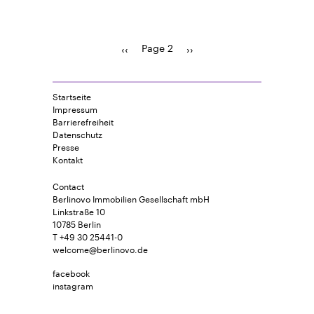
Page 2
Previous
‹‹
Pagination
Next
››
page
page
Startseite
Impressum
Barrierefreiheit
Datenschutz
Presse
Kontakt
Contact
Berlinovo Immobilien Gesellschaft mbH
Linkstraße 10
10785 Berlin
T +49 30 25441-0
welcome@berlinovo.de
facebook
instagram