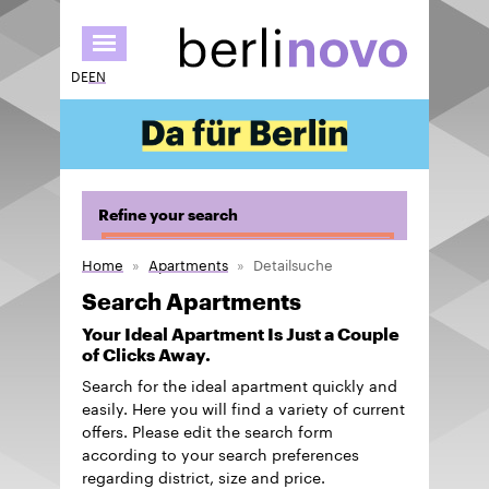
Skip
to
main
DE
EN
content
Refine your search
Home
Apartments
Detailsuche
Search Apartments
Your Ideal Apartment Is Just a Couple
of Clicks Away.
Search for the ideal apartment quickly and
easily. Here you will find a variety of current
offers. Please edit the search form
according to your search preferences
regarding district, size and price.