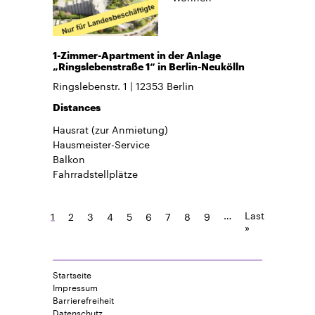
1-Zimmer-Apartment in der Anlage
„Ringslebenstraße 1“ in Berlin-Neukölln
Ringslebenstr. 1
12353
Berlin
Distances
Hausrat
(zur Anmietung)
Hausmeister-Service
Balkon
Fahrradstellplätze
…
Last
1
2
3
4
5
6
7
8
9
»
Startseite
Impressum
Barrierefreiheit
Datenschutz