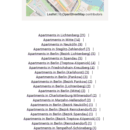
Leaflet
| ©
OpenStreetMap
contributors
Apartments in Lichtenberg
(21)
Apartments in Mitte
(14)
Apartments in Neukölln
(9)
Apartments in Steglitz-Zehlendorf
(7)
Apartments in Berlin (Bezirk Lichtenberg)
(5)
Apartments in Spandau
(5)
Apartments in Berlin (Treptow-Köpenick)
(4)
Apartments in Friedrichshain-Kreuzberg
(4)
Apartments in Berlin (Karlshorst)
(3)
Apartments in Berlin (Pankow)
(3)
Apartments in Berlin (Bezirk Pankow)
(2)
Apartments in Berlin (Lichtenberg)
(2)
Apartments in Berlin (Mitte)
(2)
Apartments in Charlottenburg-Wilmersdorf
(2)
Apartments in Marzahn-Hellersdorf
(2)
Apartments in Berlin (Bezirk Neukölln)
(1)
Apartments in Berlin (Bezirk Reinickendorf)
(1)
Apartments in Berlin (Bezirk Spandau)
(1)
Apartments in Berlin (Bezirk Treptow-Köpenick)
(1)
Apartments in Berlin (Reinickendorf)
(1)
Apartments in Tempelhof-Schöneberg
(1)