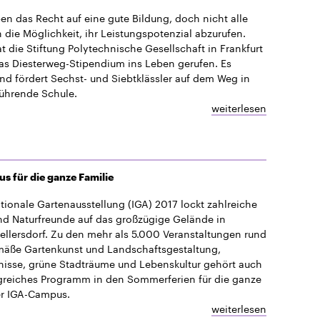
en das Recht auf eine gute Bildung, doch nicht alle
ie Möglichkeit, ihr Leistungspotenzial abzurufen.
t die Stiftung Polytechnische Gesellschaft in Frankfurt
s Diesterweg-Stipendium ins Leben gerufen. Es
und fördert Sechst- und Siebtklässler auf dem Weg in
führende Schule.
weiterlesen
 für die ganze Familie
ationale Gartenausstellung (IGA) 2017 lockt zahlreiche
d Naturfreunde auf das großzügige Gelände in
llersdorf. Zu den mehr als 5.000 Veranstaltungen rund
mäße Gartenkunst und Landschaftsgestaltung,
nisse, grüne Stadträume und Lebenskultur gehört auch
greiches Programm in den Sommerferien für die ganze
er IGA-Campus.
weiterlesen