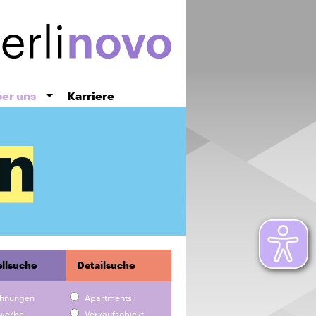
er uns
Karriere
llsuche
Detailsuche
hnungen
Apartments
werbe
Verkaufsobjekt