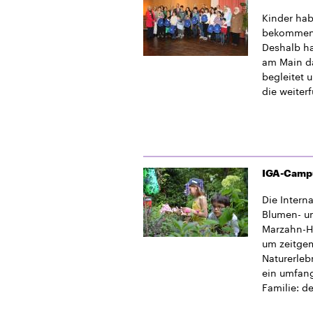
Kinder hab
bekommen d
Deshalb ha
am Main da
begleitet 
die weiter
IGA-Campus
Die Intern
Blumen- un
Marzahn-He
um zeitge
Naturerleb
ein umfan
Familie: d