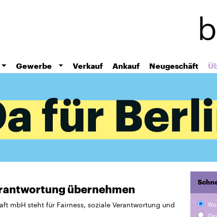
Direkt
zum
Inhalt
Gewerbe
Verkauf
Ankauf
Neugeschäft
Üb
Schne
Verantwortung übernehmen
ft mbH steht für Fairness, soziale Verantwortung und
Wo
Ge