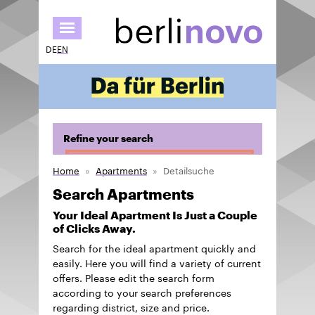
Skip
to
main
DE
EN
content
Refine your search
Home
Apartments
Detailsuche
Search Apartments
Your Ideal Apartment Is Just a Couple
of Clicks Away.
Search for the ideal apartment quickly and
easily. Here you will find a variety of current
offers. Please edit the search form
according to your search preferences
regarding district, size and price.