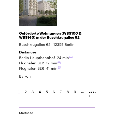
Geförderte Wohnungen (WBS100 &
WBS140) in der Buschkrugallee 62
Buschkrugallee 62
12359
Berlin
Distances
Berlin Hauptbahnhof
24 min
Flughafen BER
12 min
Flughafen BER
41 min
Balkon
…
Last
1
2
3
4
5
6
7
8
9
»
Startseite