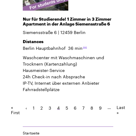
Nur für Studierende! 1 Zimmer in 3 Zimmer
Apartment in der Anlage Siemensstraße 6
Siemensstraße 6
12459
Berlin
Distances
Berlin Hauptbahnhof
36 min
Waschcenter mit Waschmaschinen und
Trocknern (Kartenzahlung)
Hausmeister-Service
24h Check-in
nach Absprache
IP-TV, Internet über externen Anbieter
Fahrradstellplätze
«
…
Last
‹
1
2
3
4
5
6
7
8
9
First
»
Startseite