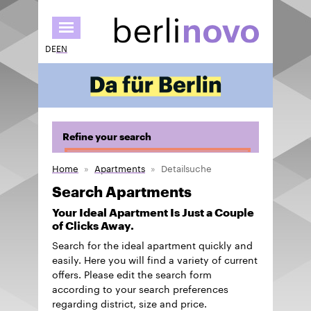
Skip
to
main
DE
EN
content
Refine your search
Home
Apartments
Detailsuche
Search Apartments
Your Ideal Apartment Is Just a Couple
of Clicks Away.
Search for the ideal apartment quickly and
easily. Here you will find a variety of current
offers. Please edit the search form
according to your search preferences
regarding district, size and price.