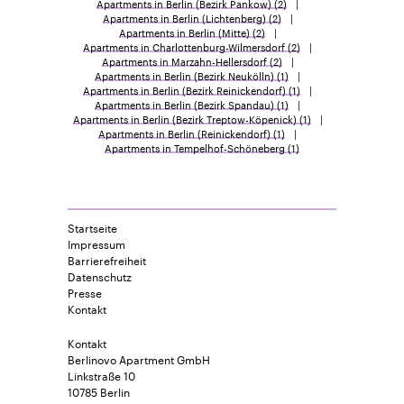
Apartments in Berlin (Bezirk Pankow)
(2)
Apartments in Berlin (Lichtenberg)
(2)
Apartments in Berlin (Mitte)
(2)
Apartments in Charlottenburg-Wilmersdorf
(2)
Apartments in Marzahn-Hellersdorf
(2)
Apartments in Berlin (Bezirk Neukölln)
(1)
Apartments in Berlin (Bezirk Reinickendorf)
(1)
Apartments in Berlin (Bezirk Spandau)
(1)
Apartments in Berlin (Bezirk Treptow-Köpenick)
(1)
Apartments in Berlin (Reinickendorf)
(1)
Apartments in Tempelhof-Schöneberg
(1)
Startseite
Impressum
Barrierefreiheit
Datenschutz
Presse
Kontakt
Kontakt
Berlinovo Apartment GmbH
Linkstraße 10
10785 Berlin