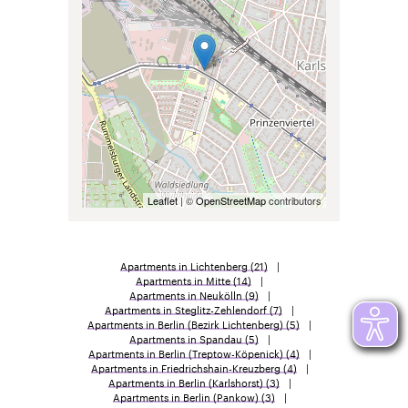
Leaflet
| ©
OpenStreetMap
contributors
Apartments in Lichtenberg
(21)
Apartments in Mitte
(14)
Apartments in Neukölln
(9)
Apartments in Steglitz-Zehlendorf
(7)
Apartments in Berlin (Bezirk Lichtenberg)
(5)
Apartments in Spandau
(5)
Apartments in Berlin (Treptow-Köpenick)
(4)
Apartments in Friedrichshain-Kreuzberg
(4)
Apartments in Berlin (Karlshorst)
(3)
Apartments in Berlin (Pankow)
(3)