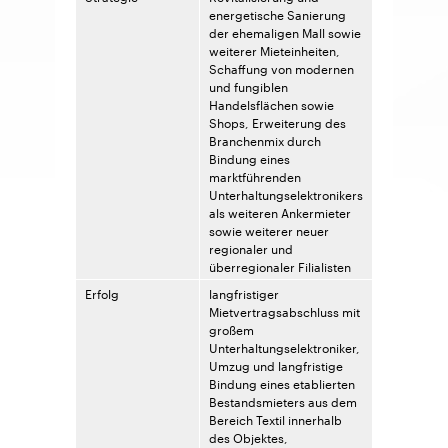
energetische Sanierung
der ehemaligen Mall sowie
weiterer Mieteinheiten,
Schaffung von modernen
und fungiblen
Handelsflächen sowie
Shops, Erweiterung des
Branchenmix durch
Bindung eines
marktführenden
Unterhaltungselektronikers
als weiteren Ankermieter
sowie weiterer neuer
regionaler und
überregionaler Filialisten
Erfolg
langfristiger
Mietvertragsabschluss mit
großem
Unterhaltungselektroniker,
Umzug und langfristige
Bindung eines etablierten
Bestandsmieters aus dem
Bereich Textil innerhalb
des Objektes,