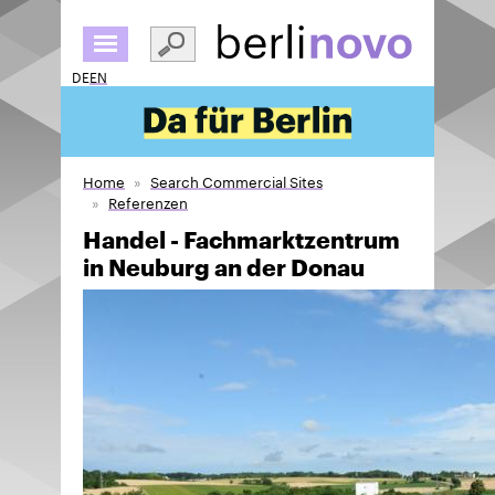
Skip
to
main
DE
EN
content
Home
Search Commercial Sites
Referenzen
Handel - Fachmarktzentrum
in Neuburg an der Donau