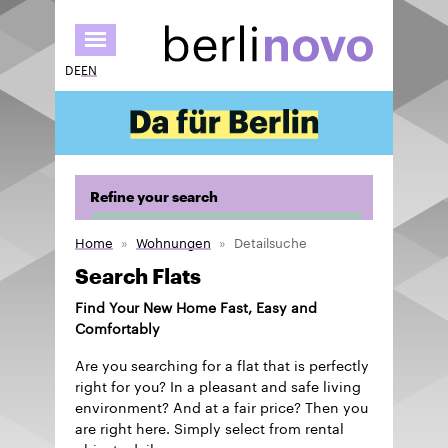
Skip
to
main
DE
EN
content
Refine your search
Home
Wohnungen
Detailsuche
Search Flats
Find Your New Home Fast, Easy and
Comfortably
Are you searching for a flat that is perfectly
right for you? In a pleasant and safe living
environment? And at a fair price? Then you
are right here. Simply select from rental
objects daily.