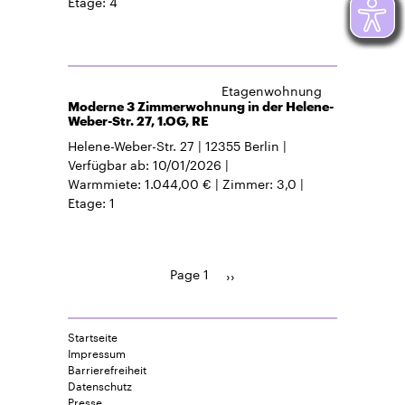
Etage
4
Etagenwohnung
Moderne 3 Zimmerwohnung in der Helene-
Weber-Str. 27, 1.OG, RE
Helene-Weber-Str. 27
12355
Berlin
Verfügbar ab
10/01/2026
Warmmiete
1.044,00 €
Zimmer
3,0
Etage
1
Page 1
Pagination
Next
››
page
Startseite
Impressum
Barrierefreiheit
Datenschutz
Presse