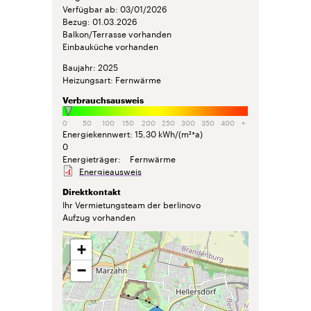
Verfügbar ab
03/01/2026
Bezug
01.03.2026
Balkon/Terrasse vorhanden
Einbauküche vorhanden
Baujahr
2025
Heizungsart
Fernwärme
Verbrauchsausweis
0
50
100
150
200
250
300
350
400
+
Energiekennwert
15,30 kWh/(m²*a)
0
Energieträger
Fernwärme
Energieausweis
Direktkontakt
Ihr Vermietungsteam der berlinovo
Aufzug vorhanden
+
−