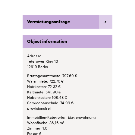
Vermietungsanfrage
Object information
Adresse
Teterower Ring 13
12619
Berlin
Bruttogesamtmiete
797.69 €
Warmmiete
722,70 €
Heizkosten
72.32 €
Kaltmiete
541,90 €
Nebenkosten
108,48 €
Servicepauschale
74.99 €
provisionsfrei
Immobilien-Kategorie
Etagenwohnung
Wohnfläche
36,16 m²
Zimmer
1,0
Etage
6