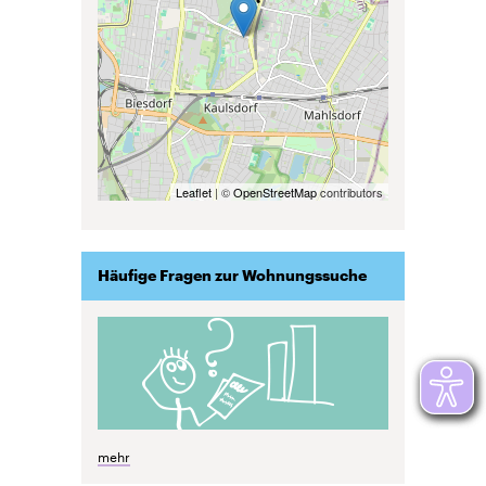
Leaflet
| ©
OpenStreetMap
contributors
Häufige Fragen zur Wohnungssuche
mehr