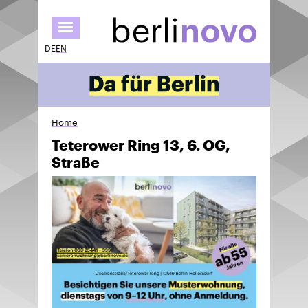
Skip
to
main
DE
EN
content
Home
Teterower Ring 13, 6. OG,
Straße