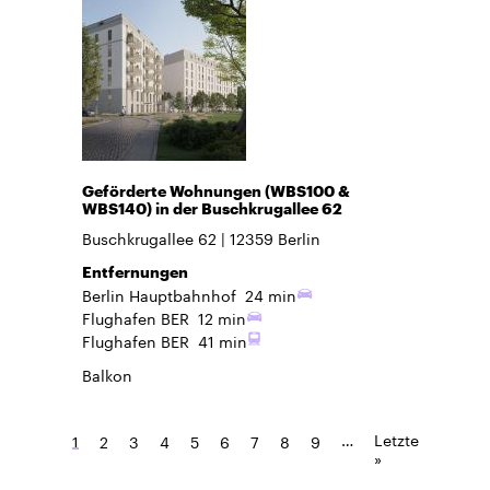
Geförderte Wohnungen (WBS100 &
WBS140) in der Buschkrugallee 62
Buschkrugallee 62
12359
Berlin
Entfernungen
Berlin Hauptbahnhof
24 min
Flughafen BER
12 min
Flughafen BER
41 min
Balkon
…
Letzte
1
2
3
4
5
6
7
8
9
»