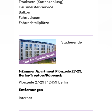
Trocknern (Kartenzahlung)
Hausmeister-Service
Balkon
Fahrradraum
Fahrradstellplätze
Studierende
1-Zimmer Apartment Plönzeile 27-29,
Berlin-Treptow/Köpenick
Plönzeile 27-29
12459
Berlin
Entfernungen
Internet