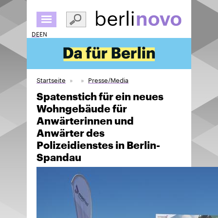
Direkt
zum
Inhalt
DE
EN
Startseite
Presse/Media
Spatenstich für ein neues
Wohngebäude für
Anwärterinnen und
Anwärter des
Polizeidienstes in Berlin-
Spandau