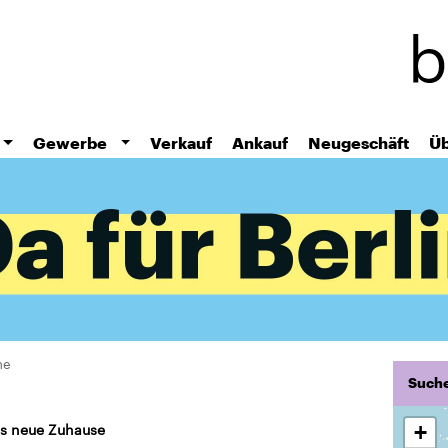
Direkt
zum
Inhalt
Gewerbe
Verkauf
Ankauf
Neugeschäft
Üb
he
Suche
ns neue Zuhause
+