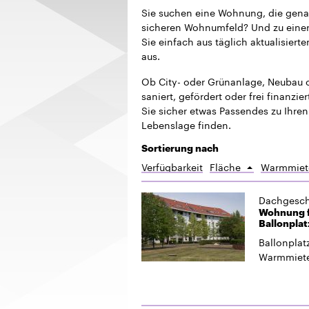
Sie suchen eine Wohnung, die gena
sicheren Wohnumfeld? Und zu einer 
Sie einfach aus täglich aktualisie
aus.
Ob City- oder Grünanlage, Neubau o
saniert, gefördert oder frei finanzi
Sie sicher etwas Passendes zu Ihren
Lebenslage finden.
Sortierung nach
Verfügbarkeit
Fläche
Warmmiet
Aufsteigend
sortieren
Dachgesc
Wohnung fü
Ballonplat
Ballonplatz
Warmmiet