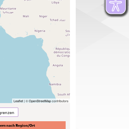
Leaflet
| ©
OpenStreetMap
contributors
grenzen
tern nach Region/Ort