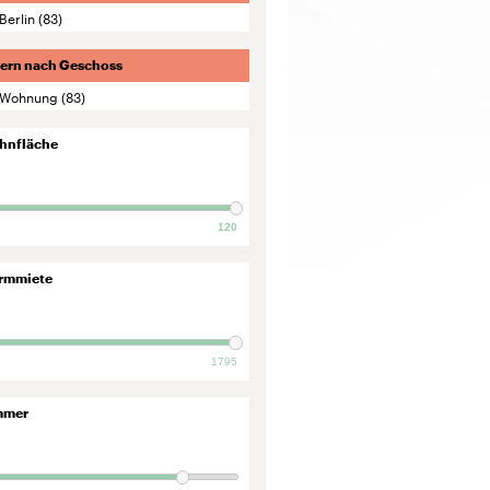
Berlin
(83)
tern nach Geschoss
Wohnung
(83)
hnfläche
120
rmmiete
1795
mmer