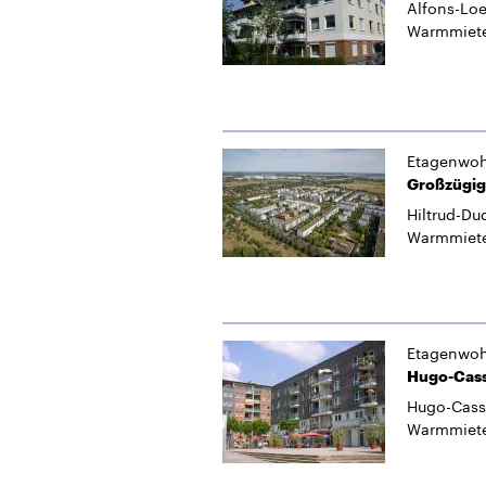
Alfons-Loe
Warmmiet
Etagenwo
Großzügig
Hiltrud-Du
Warmmiet
Etagenwo
Hugo-Cassi
Hugo-Cassi
Warmmiet