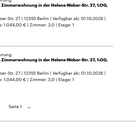
 Zimmerwohnung in der Helene-Weber-Str. 27, 1.OG,
er-Str. 27
12355
Berlin
Verfügbar ab
01.10.2026
e
1.044,00 €
Zimmer
3,0
Etage
1
hnung
 Zimmerwohnung in der Helene-Weber-Str. 27, 1.OG,
er-Str. 27
12355
Berlin
Verfügbar ab
01.10.2026
e
1.044,00 €
Zimmer
3,0
Etage
1
Seite 1
Seitennummerierung
Nächste
››
Seite