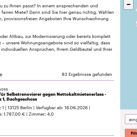
−
u zu Ihnen passt? In einem ansprechenden und
fairen Miete? Dann sind Sie hier genau richtig. Wählen
rten, provisionsfreien Angeboten Ihre Wunschwohnung
der Altbau, zur Modernisierung oder bereits komplett
ert – unsere Wohnungsangebote sind so vielfältig, dass
 individuellen Ansprüchen, Ihrem Geldbeutel und Ihrer
e
83 Ergebnisse gefunden
hoss
r Selbstrenovierer gegen Nettokaltmietenerlass -
z 1, Dachgeschoss
 1
13125
Berlin
Verfügbar ab
16.06.2026
e
1.787,00 €
Zimmer
4,0
ein
Fil