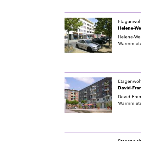
Etagenwo
Helene-Web
Helene-Web
Warmmiet
Etagenwo
David-Franc
David-Fran
Warmmiet
Etagenwo