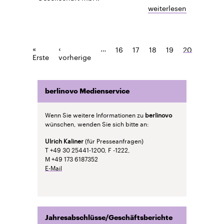
weiterlesen
«
‹
…
16
17
18
19
20
Erste
vorherige
berlinovo Medienservice
Wenn Sie weitere Informationen zu
berlinovo
wünschen, wenden Sie sich bitte an:
Ulrich Kaliner
(für Presseanfragen)
T +49 30 25441-1200, F -1222,
M +49 173 6187352
E-Mail
Jahresabschlüsse/Geschäftsberichte